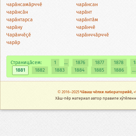
чарӑнсамӑрччӗ
чарӑнсан
чарӑнсӑн
чарӑнт
чарӑнтарса
чарӑнтӑм
чарӑну
чарӑнчӗ
Чарӑнчӗҫӗ
чарӑнччӑрччӗ
чарӑр
Страницăсем:
1
...
1876
1877
1878
1
1881
1882
1883
1884
1885
1886
..
© 2016–2025
Чӑваш чӗлхи лабораторийӗ
,
«
Хӑш-пӗр материал автор правипе хӳтӗленнӗ