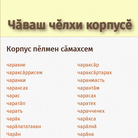
Чӑваш чӗлхи корпусӗ
Корпус пӗлмен сӑмахсем
чаракне
чараксӑр
чараксӑррисем
чараксӑртарах
чаранки
чаранмасть
чарансах
чарантӑм
чарас
чарасах
чаратӑп
чаратех
чаратъ
чарачченех
чарӑк
чарӑкса
чарӑлататакан
чарӑлнӑ
Чарӑн
чарӑна