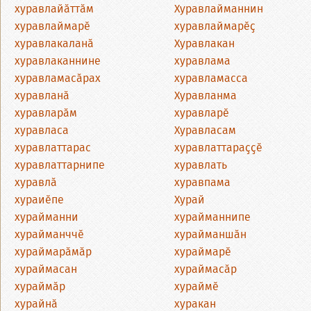
хуравлайӑттӑм
Хуравлайманнин
хуравлаймарӗ
хуравлаймарӗҫ
хуравлакаланӑ
Хуравлакан
хуравлаканнине
хуравлама
хуравламасӑрах
хуравламасса
хуравланӑ
Хуравланма
хуравларӑм
хуравларӗ
хуравласа
Хуравласам
хуравлаттарас
хуравлаттараҫҫӗ
хуравлаттарнипе
хуравлать
хуравлӑ
хуравпама
хураиӗпе
Хурай
хурайманни
хурайманнипе
хурайманччӗ
хурайманшӑн
хураймарӑмӑр
хураймарӗ
хураймасан
хураймасӑр
хураймӑр
хураймӗ
хурайнӑ
хуракан