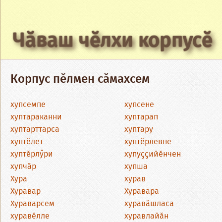
Чӑваш чӗлхи корпусӗ
Корпус пӗлмен сӑмахсем
хупсемпе
хупсене
хуптараканни
хуптарап
хуптарттарса
хуптару
хуптӗлет
хуптӗрлевне
хуптӗрлӳри
хупуҫҫийӗнчен
хупчӑр
хупша
Хура
хурав
Хуравар
Хуравара
Хураварсем
хуравӑшласа
хуравӗлле
хуравлайӑн