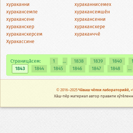
хураканни
хураканнисемех
хуракансемпе
хуракансемшӗн
хуракансене
хуракансенни
хураканскер
хураканскере
хураканскерсем
хураканччӗ
Хуракассине
Страницăсем:
1
...
1838
1839
1840
1843
1844
1845
1846
1847
1848
...
© 2016–2025
Чӑваш чӗлхи лабораторийӗ
,
«
Хӑш-пӗр материал автор правипе хӳтӗленнӗ