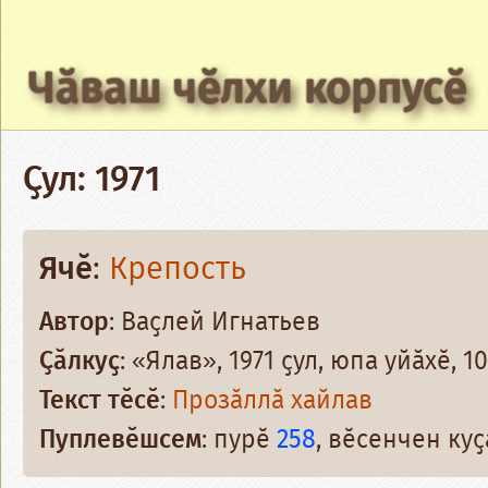
Чӑваш чӗлхи корпусӗ
Ҫул: 1971
Ячӗ
:
Крепость
Автор
: Ваҫлей Игнатьев
Ҫӑлкуҫ
: «Ялав», 1971 ҫул, юпа уйӑхӗ, 1
Текст тӗсӗ
:
Прозӑллӑ хайлав
Пуплевӗшсем
: пурӗ
258
, вӗсенчен ку