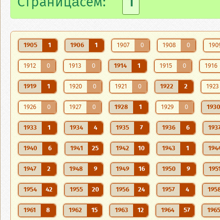
Страницăсем:
1
1905
1
1906
1
1907
0
1908
0
190
1912
0
1913
0
1914
1
1915
0
1916
1919
1
1920
0
1921
0
1922
2
1923
1926
0
1927
0
1928
1
1929
0
193
1933
1
1934
4
1935
7
1936
6
193
1940
6
1941
25
1942
10
1943
1
194
1947
2
1948
9
1949
16
1950
9
195
1954
42
1955
20
1956
24
1957
4
195
1961
8
1962
15
1963
12
1964
57
196