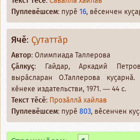
Текст тӗсӗ
:
Сӑвӑллӑ хайлав
Пуплевӗшсем
: пурӗ
16
, вӗсенчен куҫ
Ячӗ
:
Ҫутаттӑр
Автор
: Олимпиада Таллерова
Ҫӑлкуҫ
: Гайдар, Аркадий Петрови
вырӑсларан О.Таллерова куҫарнӑ
кӗнеке издательстви, 1971. — 44 с.
Текст тӗсӗ
:
Прозӑллӑ хайлав
Пуплевӗшсем
: пурӗ
803
, вӗсенчен к