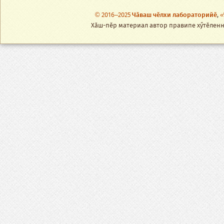
© 2016–2025
Чӑваш чӗлхи лабораторийӗ
,
«
Хӑш-пӗр материал автор правипе хӳтӗленнӗ