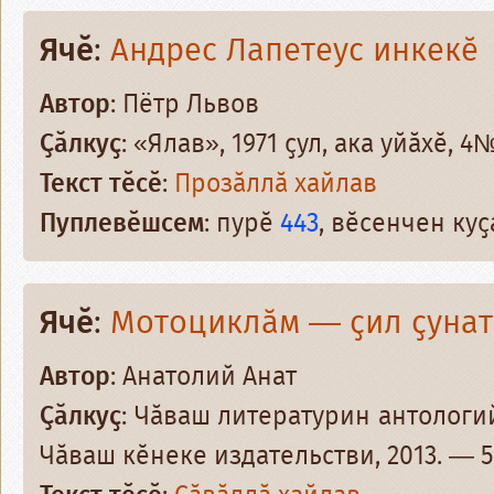
Ячӗ
:
Андрес Лапетеус инкекӗ
Автор
: Пётр Львов
Ҫӑлкуҫ
: «Ялав», 1971 ҫул, ака уйӑхӗ, 4
Текст тӗсӗ
:
Прозӑллӑ хайлав
Пуплевӗшсем
: пурӗ
443
, вӗсенчен ку
Ячӗ
:
Мотоциклӑм — ҫил ҫунат
Автор
: Анатолий Анат
Ҫӑлкуҫ
: Чӑваш литературин антологи
Чӑваш кӗнеке издательстви, 2013. — 59