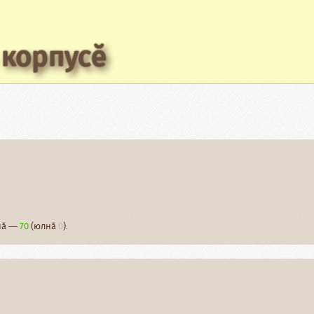
 корпусӗ
рнӑ —
70
(юлнӑ
0
).