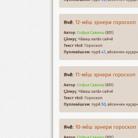
Ячӗ
:
12-мӗш эрнери гороскоп
Автор
:
Софья Савнеш
(851)
Ҫӑлкуҫ
: Чӑваш халӑх сайчӗ
Текст тӗсӗ
: Гороскоп
Пуплевӗшсем
: пурӗ
47
, вӗсенчен куҫа
Ячӗ
:
11-мӗш эрнери гороскоп
Автор
:
Софья Савнеш
(851)
Ҫӑлкуҫ
: Чӑваш халӑх сайчӗ
Текст тӗсӗ
: Гороскоп
Пуплевӗшсем
: пурӗ
50
, вӗсенчен куҫа
Ячӗ
:
10-мӗш эрнери гороскоп
Автор
:
Софья Савнеш
(851)