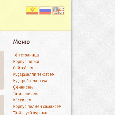
Меню
Тĕп страница
Корпус пирки
Сайтçăсем
Куҫармалли текстсем
Куçарнӑ текстсем
Çĕннисем
Тӑтӑшшисем
Кӗскисем
Корпус пӗлмен сӑмахсем
Тӑтӑш усӑ куракан