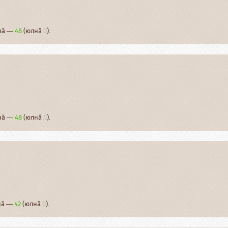
рнӑ —
48
(юлнӑ
0
).
рнӑ —
48
(юлнӑ
0
).
рнӑ —
42
(юлнӑ
0
).