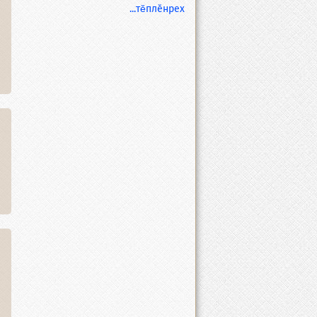
...тĕплӗнрех