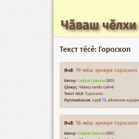
Чӑваш чӗлхи
Текст тӗсӗ: Гороскоп
Ячӗ
:
19-мӗш эрнери гороскоп
Автор
:
Софья Савнеш
(851)
Ҫӑлкуҫ
: Чӑваш халӑх сайчӗ
Текст тӗсӗ
: Гороскоп
Пуплевӗшсем
: пурӗ
70
, вӗсенчен куҫа
Ячӗ
:
18-мӗш эрнери гороскоп
Автор
:
Софья Савнеш
(851)