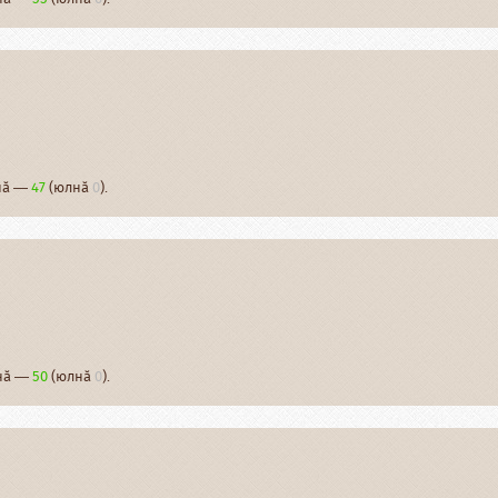
рнӑ —
47
(юлнӑ
0
).
рнӑ —
50
(юлнӑ
0
).