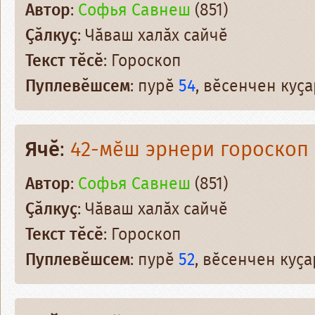
Автор
:
Софья Савнеш
(851)
Ҫӑлкуҫ
: Чӑваш халӑх сайчӗ
Текст тӗсӗ
: Гороскоп
Пуплевӗшсем
: пурӗ
54
, вӗсенчен куҫ
Ячӗ
:
42-мӗш эрнери гороскоп
Автор
:
Софья Савнеш
(851)
Ҫӑлкуҫ
: Чӑваш халӑх сайчӗ
Текст тӗсӗ
: Гороскоп
Пуплевӗшсем
: пурӗ
52
, вӗсенчен куҫ