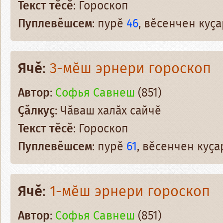
Текст тӗсӗ
: Гороскоп
Пуплевӗшсем
: пурӗ
46
, вӗсенчен куҫ
Ячӗ
:
3-мӗш эрнери гороскоп
Автор
:
Софья Савнеш
(851)
Ҫӑлкуҫ
: Чӑваш халӑх сайчӗ
Текст тӗсӗ
: Гороскоп
Пуплевӗшсем
: пурӗ
61
, вӗсенчен куҫ
Ячӗ
:
1-мӗш эрнери гороскоп
Автор
:
Софья Савнеш
(851)