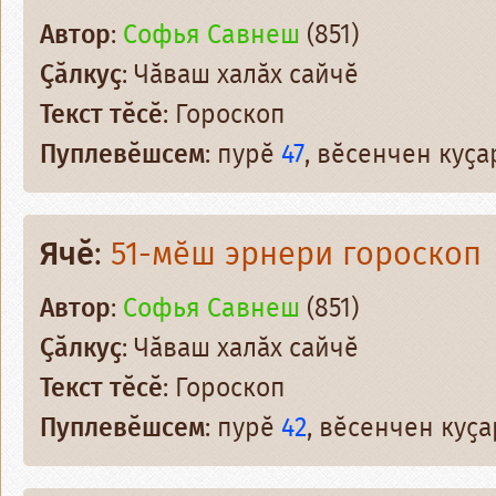
Автор
:
Софья Савнеш
(851)
Ҫӑлкуҫ
: Чӑваш халӑх сайчӗ
Текст тӗсӗ
: Гороскоп
Пуплевӗшсем
: пурӗ
47
, вӗсенчен куҫ
Ячӗ
:
51-мӗш эрнери гороскоп
Автор
:
Софья Савнеш
(851)
Ҫӑлкуҫ
: Чӑваш халӑх сайчӗ
Текст тӗсӗ
: Гороскоп
Пуплевӗшсем
: пурӗ
42
, вӗсенчен куҫ