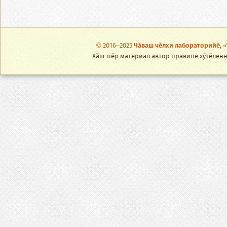
© 2016–2025
Чӑваш чӗлхи лабораторийӗ
,
«
Хӑш-пӗр материал автор правипе хӳтӗленнӗ