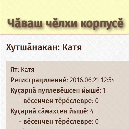
Чӑваш чӗлхи корпусӗ
Хутшӑнакан: Катя
Ят
: Катя
Регистрациленнӗ
: 2016.06.21 12:54
Куҫарнӑ пуплевӗшсен йышӗ
: 1
- вӗсенчен тӗрӗслевре
: 0
Куҫарнӑ сӑмахсен йышӗ
: 4
- вӗсенчен тӗрӗслевре
: 0