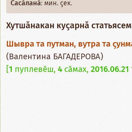
Сасӑланӑ
: мин. ҫек.
Хутшӑнакан куҫарнӑ статьясем
Шывра та путман, вутра та ҫун
(Валентина БАГАДЕРОВА)
[
1
пуплевӗш,
4
cӑмах,
2016.06.21 