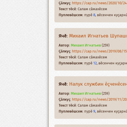
Ҫӑлкуҫ
:
https://cap.ru/news/2020/10/24/
Текст тӗсӗ
: Салам сӑмахӗсем
Пуплевӗшсем
: пурӗ
8
, вӗсенчен куҫар
Ячӗ
:
Михаил Игнатьев Шупашк
Автор
:
Михаил Игнатьев
(259)
Ҫӑлкуҫ
:
https://cap.ru/news/2019/08/15/
Текст тӗсӗ
: Салам сӑмахӗсем
Пуплевӗшсем
: пурӗ
12
, вӗсенчен куҫа
Ячӗ
:
Налук службин ӗҫченӗсен
Автор
:
Михаил Игнатьев
(259)
Ҫӑлкуҫ
:
https://cap.ru/news/2019/11/20/
Текст тӗсӗ
: Салам сӑмахӗсем
Пуплевӗшсем
: пурӗ
9
, вӗсенчен куҫар