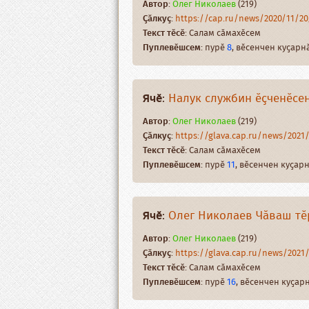
Автор
:
Олег Николаев
(219)
Ҫӑлкуҫ
:
https://cap.ru/news/2020/11/20/
Текст тӗсӗ
: Салам сӑмахӗсем
Пуплевӗшсем
: пурӗ
8
, вӗсенчен куҫар
Ячӗ
:
Налук службин ӗҫченӗсен
Автор
:
Олег Николаев
(219)
Ҫӑлкуҫ
:
https://glava.cap.ru/news/2021/
Текст тӗсӗ
: Салам сӑмахӗсем
Пуплевӗшсем
: пурӗ
11
, вӗсенчен куҫа
Ячӗ
:
Олег Николаев Чӑваш тӗр
Автор
:
Олег Николаев
(219)
Ҫӑлкуҫ
:
https://glava.cap.ru/news/2021/
Текст тӗсӗ
: Салам сӑмахӗсем
Пуплевӗшсем
: пурӗ
16
, вӗсенчен куҫа