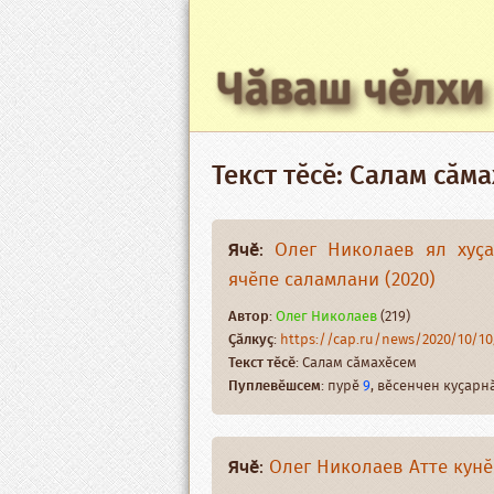
Чӑваш чӗлхи
Текст тӗсӗ: Салам сӑм
Ячӗ
:
Олег Николаев ял хуҫ
ячӗпе саламлани (2020)
Автор
:
Олег Николаев
(219)
Ҫӑлкуҫ
:
https://cap.ru/news/2020/10/10/
Текст тӗсӗ
: Салам сӑмахӗсем
Пуплевӗшсем
: пурӗ
9
, вӗсенчен куҫар
Ячӗ
:
Олег Николаев Атте кунӗ