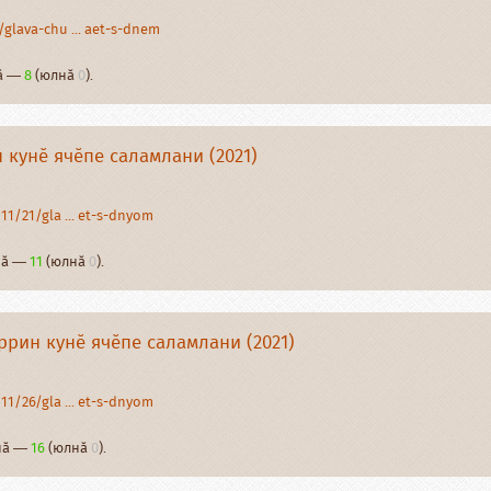
glava-chu ... aet-s-dnem
нӑ —
8
(юлнӑ
0
).
 кунӗ ячӗпе саламлани (2021)
11/21/gla ... et-s-dnyom
рнӑ —
11
(юлнӑ
0
).
рин кунӗ ячӗпе саламлани (2021)
11/26/gla ... et-s-dnyom
рнӑ —
16
(юлнӑ
0
).