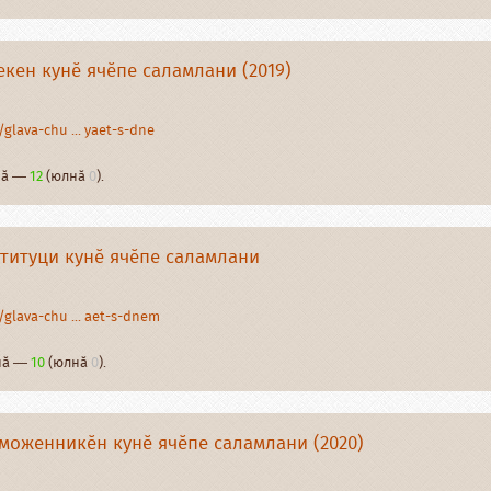
кен кунӗ ячӗпе саламлани (2019)
glava-chu ... yaet-s-dne
рнӑ —
12
(юлнӑ
0
).
титуци кунӗ ячӗпе саламлани
glava-chu ... aet-s-dnem
рнӑ —
10
(юлнӑ
0
).
моженникӗн кунӗ ячӗпе саламлани (2020)