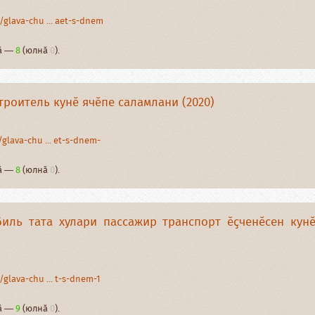
glava-chu ... aet-s-dnem
нӑ —
8
(юлнӑ
0
).
роитель кунӗ ячӗпе саламлани (2020)
glava-chu ... et-s-dnem-
нӑ —
8
(юлнӑ
0
).
иль тата хулари пассажир транспорт ӗҫченӗсен кун
glava-chu ... t-s-dnem-1
нӑ —
9
(юлнӑ
0
).