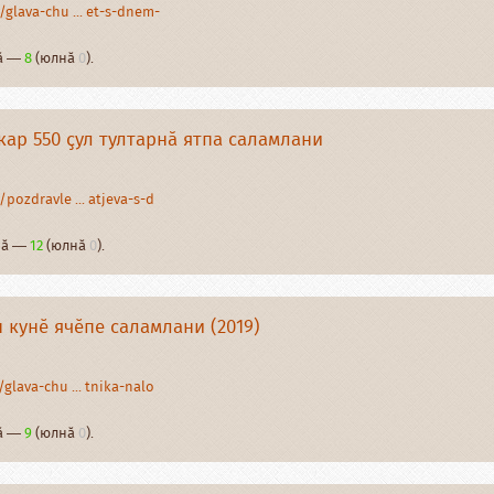
glava-chu ... et-s-dnem-
нӑ —
8
(юлнӑ
0
).
ар 550 ҫул тултарнӑ ятпа саламлани
pozdravle ... atjeva-s-d
рнӑ —
12
(юлнӑ
0
).
 кунӗ ячӗпе саламлани (2019)
glava-chu ... tnika-nalo
нӑ —
9
(юлнӑ
0
).