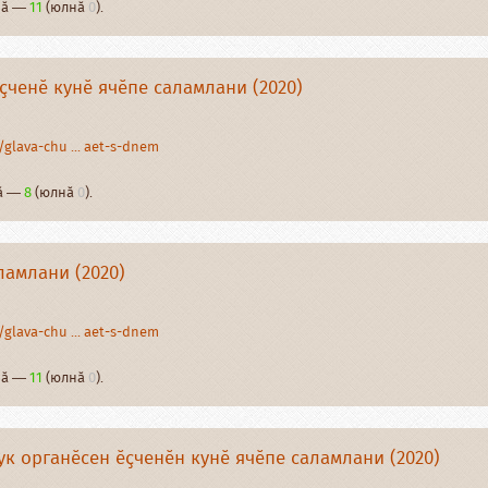
рнӑ —
11
(юлнӑ
0
).
ҫченӗ кунӗ ячӗпе саламлани (2020)
glava-chu ... aet-s-dnem
нӑ —
8
(юлнӑ
0
).
ламлани (2020)
glava-chu ... aet-s-dnem
рнӑ —
11
(юлнӑ
0
).
к органӗсен ӗҫченӗн кунӗ ячӗпе саламлани (2020)