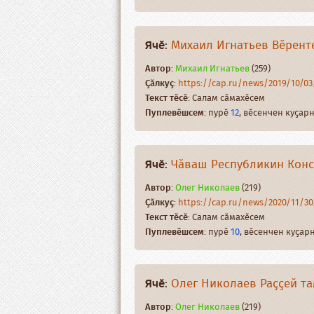
Ячӗ
:
Михаил Игнатьев Вӗренте
Автор
:
Михаил Игнатьев
(259)
Ҫӑлкуҫ
:
https://cap.ru/news/2019/10/03/
Текст тӗсӗ
: Салам сӑмахӗсем
Пуплевӗшсем
: пурӗ
12
, вӗсенчен куҫа
Ячӗ
:
Чӑваш Республикин Конс
Автор
:
Олег Николаев
(219)
Ҫӑлкуҫ
:
https://cap.ru/news/2020/11/30/
Текст тӗсӗ
: Салам сӑмахӗсем
Пуплевӗшсем
: пурӗ
10
, вӗсенчен куҫа
Ячӗ
:
Олег Николаев Раҫҫей та
Автор
:
Олег Николаев
(219)