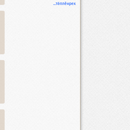
...тĕплӗнрех