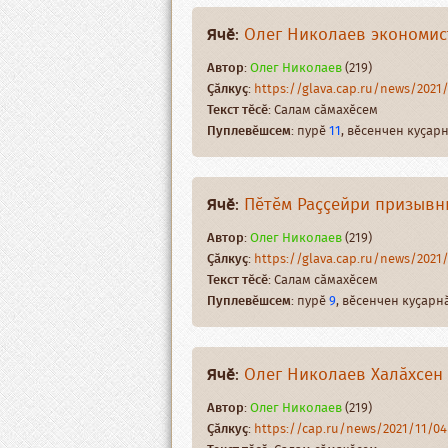
Ячӗ
:
Олег Николаев экономист
Автор
:
Олег Николаев
(219)
Ҫӑлкуҫ
:
https://glava.cap.ru/news/2021/
Текст тӗсӗ
: Салам сӑмахӗсем
Пуплевӗшсем
: пурӗ
11
, вӗсенчен куҫа
Ячӗ
:
Пӗтӗм Раҫҫейри призывни
Автор
:
Олег Николаев
(219)
Ҫӑлкуҫ
:
https://glava.cap.ru/news/2021/
Текст тӗсӗ
: Салам сӑмахӗсем
Пуплевӗшсем
: пурӗ
9
, вӗсенчен куҫар
Ячӗ
:
Олег Николаев Халӑхсен 
Автор
:
Олег Николаев
(219)
Ҫӑлкуҫ
:
https://cap.ru/news/2021/11/04/