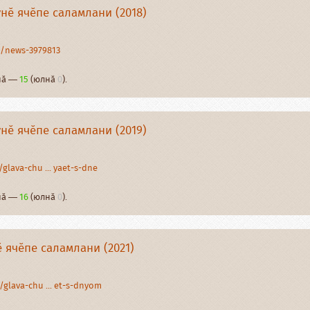
нӗ ячӗпе саламлани (2018)
4/news-3979813
рнӑ —
15
(юлнӑ
0
).
нӗ ячӗпе саламлани (2019)
glava-chu ... yaet-s-dne
рнӑ —
16
(юлнӑ
0
).
 ячӗпе саламлани (2021)
glava-chu ... et-s-dnyom