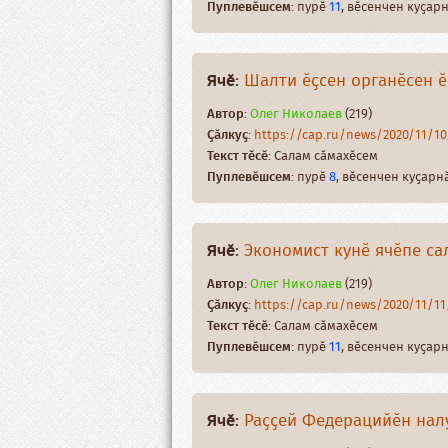
Пуплевӗшсем
: пурӗ
11
, вӗсенчен куҫа
Ячӗ
:
Шалти ӗҫсен органӗсен ӗ
Автор
:
Олег Николаев
(219)
Ҫӑлкуҫ
:
https://cap.ru/news/2020/11/10/
Текст тӗсӗ
: Салам сӑмахӗсем
Пуплевӗшсем
: пурӗ
8
, вӗсенчен куҫар
Ячӗ
:
Экономист кунӗ ячӗпе са
Автор
:
Олег Николаев
(219)
Ҫӑлкуҫ
:
https://cap.ru/news/2020/11/11/
Текст тӗсӗ
: Салам сӑмахӗсем
Пуплевӗшсем
: пурӗ
11
, вӗсенчен куҫа
Ячӗ
:
Раҫҫей Федерацийӗн налу