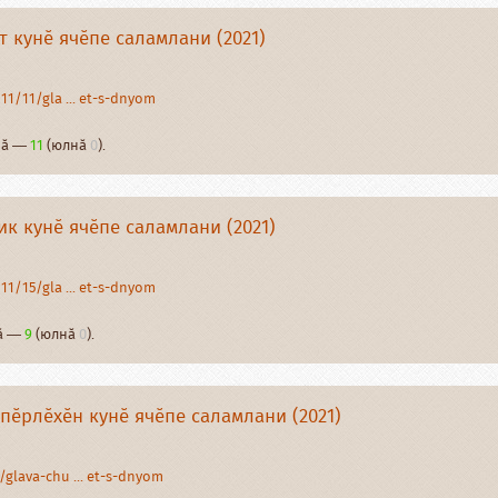
 кунӗ ячӗпе саламлани (2021)
11/11/gla ... et-s-dnyom
рнӑ —
11
(юлнӑ
0
).
к кунӗ ячӗпе саламлани (2021)
11/15/gla ... et-s-dnyom
нӑ —
9
(юлнӑ
0
).
пӗрлӗхӗн кунӗ ячӗпе саламлани (2021)
glava-chu ... et-s-dnyom