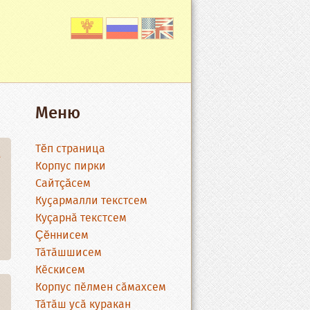
Меню
Тĕп страница
ӗ
Корпус пирки
Сайтçăсем
Куҫармалли текстсем
Куçарнӑ текстсем
Çĕннисем
Тӑтӑшшисем
Кӗскисем
Корпус пӗлмен сӑмахсем
Тӑтӑш усӑ куракан