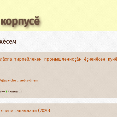
 корпусӗ
ахӗсем
алӑхпа тирпейлекен промышленноҫӑн ӗҫченӗсен кун
glava-chu ... aet-s-dnem
нӑ —
9
(юлнӑ
0
).
 ячӗпе саламлани (2020)