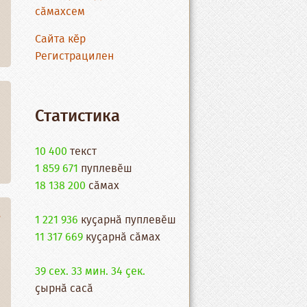
сӑмахсем
Сайта кĕр
Регистрацилен
Статистика
10 400
текст
1 859 671
пуплевӗш
18 138 200
cӑмах
ӗ
1 221 936
куҫарнӑ пуплевӗш
11 317 669
куҫарнӑ сӑмах
39 сех. 33 мин. 34 ҫек.
ҫырнӑ сасӑ