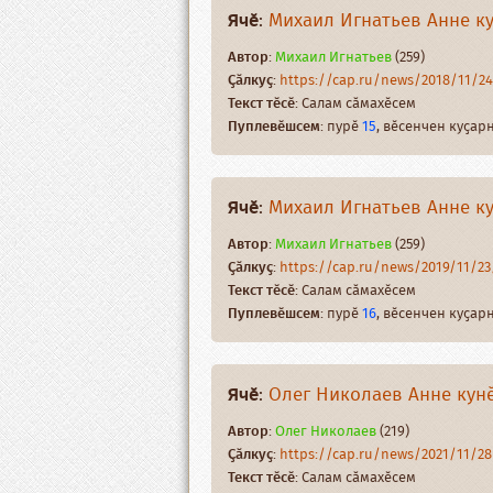
Ячӗ
:
Михаил Игнатьев Анне ку
Автор
:
Михаил Игнатьев
(259)
Ҫӑлкуҫ
:
https://cap.ru/news/2018/11/2
Текст тӗсӗ
: Салам сӑмахӗсем
Пуплевӗшсем
: пурӗ
15
, вӗсенчен куҫа
Ячӗ
:
Михаил Игнатьев Анне ку
Автор
:
Михаил Игнатьев
(259)
Ҫӑлкуҫ
:
https://cap.ru/news/2019/11/23/
Текст тӗсӗ
: Салам сӑмахӗсем
Пуплевӗшсем
: пурӗ
16
, вӗсенчен куҫа
Ячӗ
:
Олег Николаев Анне кунӗ
Автор
:
Олег Николаев
(219)
Ҫӑлкуҫ
:
https://cap.ru/news/2021/11/28/
Текст тӗсӗ
: Салам сӑмахӗсем