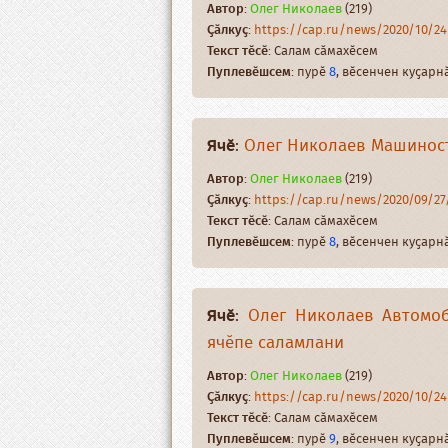
Автор
:
Олег Николаев
(219)
Ҫӑлкуҫ
:
https://cap.ru/news/2020/10/24/
Текст тӗсӗ
: Салам сӑмахӗсем
Пуплевӗшсем
: пурӗ
8
, вӗсенчен куҫар
Ячӗ
:
Олег Николаев Машиност
Автор
:
Олег Николаев
(219)
Ҫӑлкуҫ
:
https://cap.ru/news/2020/09/27/
Текст тӗсӗ
: Салам сӑмахӗсем
Пуплевӗшсем
: пурӗ
8
, вӗсенчен куҫар
Ячӗ
:
Олег Николаев Автомоб
ячӗпе саламлани
Автор
:
Олег Николаев
(219)
Ҫӑлкуҫ
:
https://cap.ru/news/2020/10/24/
Текст тӗсӗ
: Салам сӑмахӗсем
Пуплевӗшсем
: пурӗ
9
, вӗсенчен куҫар