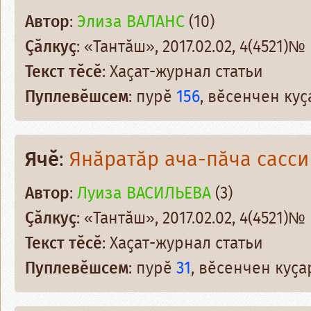
Автор
:
Элиза ВАЛАНС
(10)
Ҫӑлкуҫ
: «Тантӑш», 2017.02.02, 4(4521)№
Текст тӗсӗ
: Хаҫат-журнал статьи
Пуплевӗшсем
: пурӗ
156
, вӗсенчен ку
Ячӗ
:
Янӑратӑр ача-пӑча сасси 
Автор
:
Луиза ВАСИЛЬЕВА
(3)
Ҫӑлкуҫ
: «Тантӑш», 2017.02.02, 4(4521)№
Текст тӗсӗ
: Хаҫат-журнал статьи
Пуплевӗшсем
: пурӗ
31
, вӗсенчен куҫ