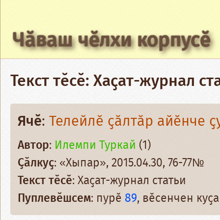
Чӑваш чӗлхи корпусӗ
Текст тӗсӗ: Хаҫат-журнал ст
Ячӗ
:
Телейлӗ ҫӑлтӑр айӗнче ҫ
Автор
:
Илемпи Туркай
(1)
Ҫӑлкуҫ
: «Хыпар», 2015.04.30, 76-77№
Текст тӗсӗ
: Хаҫат-журнал статьи
Пуплевӗшсем
: пурӗ
89
, вӗсенчен ку