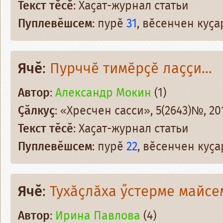
Текст тӗсӗ
: Хаҫат-журнал статьи
Пуплевӗшсем
: пурӗ
31
, вӗсенчен куҫ
Ячӗ
:
Пурччӗ тимӗрҫӗ лаҫҫи...
Автор
:
Александр Мокин
(1)
Ҫӑлкуҫ
: «Хресчен сасси», 5(2643)№, 201
Текст тӗсӗ
: Хаҫат-журнал статьи
Пуплевӗшсем
: пурӗ
22
, вӗсенчен куҫ
Ячӗ
:
Тухӑҫлӑха ӳстерме майсе
Автор
:
Ирина Павлова
(4)