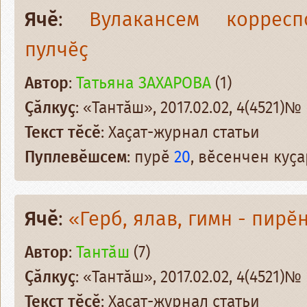
Ячӗ
:
Вулакансем корресп
пулчӗҫ
Автор
:
Татьяна ЗАХАРОВА
(1)
Ҫӑлкуҫ
: «Тантӑш», 2017.02.02, 4(4521)№
Текст тӗсӗ
: Хаҫат-журнал статьи
Пуплевӗшсем
: пурӗ
20
, вӗсенчен куҫ
Ячӗ
:
«Герб, ялав, гимн - пирӗ
Автор
:
Тантӑш
(7)
Ҫӑлкуҫ
: «Тантӑш», 2017.02.02, 4(4521)№
Текст тӗсӗ
: Хаҫат-журнал статьи