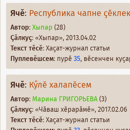
Ячӗ
:
Республика чапне ҫӗкле
Автор
:
Хыпар
(28)
Ҫӑлкуҫ
: «Хыпар», 2013.04.02
Текст тӗсӗ
: Хаҫат-журнал статьи
Пуплевӗшсем
: пурӗ
35
, вӗсенчен куҫ
Ячӗ
:
Кӳлӗ халапӗсем
Автор
:
Марина ГРИГОРЬЕВА
(3)
Ҫӑлкуҫ
: «Чӑваш хӗрарӑмӗ», 2017.02.06
Текст тӗсӗ
: Хаҫат-журнал статьи