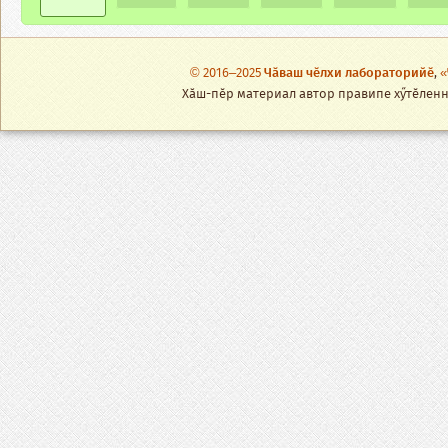
© 2016–2025
Чӑваш чӗлхи лабораторийӗ
,
«
Хӑш-пӗр материал автор правипе хӳтӗленнӗ