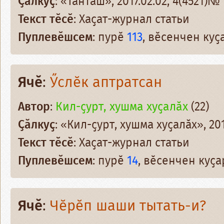
Ҫӑлкуҫ
: «Тантӑш», 2017.02.02, 4(4521)№
Текст тӗсӗ
: Хаҫат-журнал статьи
Пуплевӗшсем
: пурӗ
113
, вӗсенчен ку
Ячӗ
:
Ӳслӗк аптратсан
Автор
:
Кил-ҫурт, хушма хуҫалӑх
(22)
Ҫӑлкуҫ
: «Кил-ҫурт, хушма хуҫалӑх», 201
Текст тӗсӗ
: Хаҫат-журнал статьи
Пуплевӗшсем
: пурӗ
14
, вӗсенчен куҫ
Ячӗ
:
Чӗрӗп шaши тытать-и?