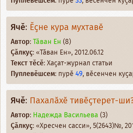
Пуплевӗшсем
: пурӗ
33
, вӗсенчен куҫ
Ячӗ
:
Ӗҫ­не кура мухтавӗ
Автор
:
Тӑван Ен
(8)
Ҫӑлкуҫ
: «Тӑван Ен», 2012.06.12
Текст тӗсӗ
: Хаҫат-журнал статьи
Пуплевӗшсем
: пурӗ
49
, вӗсенчен куҫ
Ячӗ
:
Пахалӑхӗ тивӗҫтерет-ши
Автор
:
Надежда Васильева
(3)
Ҫӑлкуҫ
: «Хресчен сасси», 5(2643)№, 201