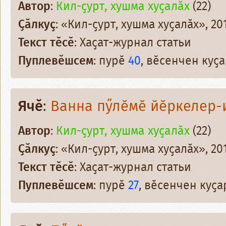
Автор
:
Кил-ҫурт, хушма хуҫалӑх
(22)
Ҫӑлкуҫ
: «Кил-ҫурт, хушма хуҫалӑх», 201
Текст тӗсӗ
: Хаҫат-журнал статьи
Пуплевӗшсем
: пурӗ
40
, вӗсенчен ку
Ячӗ
:
Ванна пӳлӗмӗ йӗркелер-
Автор
:
Кил-ҫурт, хушма хуҫалӑх
(22)
Ҫӑлкуҫ
: «Кил-ҫурт, хушма хуҫалӑх», 201
Текст тӗсӗ
: Хаҫат-журнал статьи
Пуплевӗшсем
: пурӗ
27
, вӗсенчен куҫ