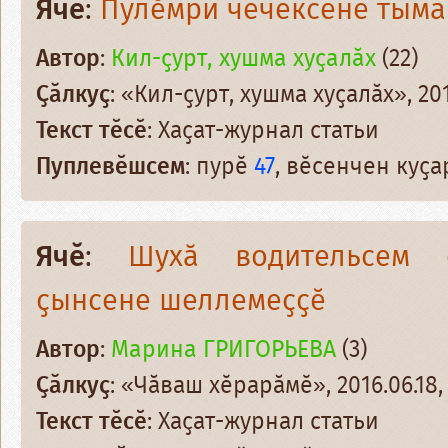
Ячӗ
:
Пӳлӗмри чечексене тым
Автор
:
Кил-ҫурт, хушма хуҫалӑх
(22)
Ҫӑлкуҫ
: «Кил-ҫурт, хушма хуҫалӑх», 201
Текст тӗсӗ
: Хаҫат-журнал статьи
Пуплевӗшсем
: пурӗ
47
, вӗсенчен куҫ
Ячӗ
:
Шухӑ водительсем с
ҫынсене шеллемеҫҫӗ
Автор
:
Марина ГРИГОРЬЕВА
(3)
Ҫӑлкуҫ
: «Чӑваш хӗрарӑмӗ», 2016.06.18,
Текст тӗсӗ
: Хаҫат-журнал статьи