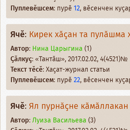
Пуплевӗшсем
: пурӗ
12
, вӗсенчен куҫ
Ячӗ
:
Кирек хӑҫан та пулӑшма 
Автор
:
Нина Царыгина
(1)
Ҫӑлкуҫ
: «Тантӑш», 2017.02.02, 4(4521)№
Текст тӗсӗ
: Хаҫат-журнал статьи
Пуплевӗшсем
: пурӗ
22
, вӗсенчен куҫ
Ячӗ
:
Ял пурнӑҫне кӑмӑллакан
Автор
:
Луиза Васильева
(3)