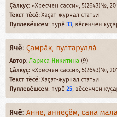
Ҫӑлкуҫ
: «Хресчен сасси», 5(2643)№, 201
Текст тӗсӗ
: Хаҫат-журнал статьи
Пуплевӗшсем
: пурӗ
33
, вӗсенчен куҫ
Ячӗ
:
Ҫамрӑк, пултаруллӑ
Автор
:
Лариса Никитина
(9)
Ҫӑлкуҫ
: «Хресчен сасси», 5(2643)№, 201
Текст тӗсӗ
: Хаҫат-журнал статьи
Пуплевӗшсем
: пурӗ
25
, вӗсенчен куҫ
Ячӗ
:
Анне, аннеҫӗм, сана мала