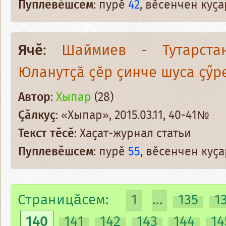
Пуплевӗшсем
: пурӗ
42
, вӗсенчен куҫ
Ячӗ
:
Шаймиев - Тутарста
Юланутҫӑ ҫӗр ҫинче шуса ҫӳр
Автор
:
Хыпар
(28)
Ҫӑлкуҫ
: «Хыпар», 2015.03.11, 40-41№
Текст тӗсӗ
: Хаҫат-журнал статьи
Пуплевӗшсем
: пурӗ
55
, вӗсенчен куҫ
Страницăсем:
1
...
135
1
140
141
142
143
144
14