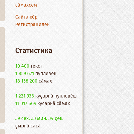
сӑмахсем
Сайта кĕр
Регистрацилен
Статистика
10 400
текст
1 859 671
пуплевӗш
18 138 200
cӑмах
1 221 936
куҫарнӑ пуплевӗш
11 317 669
куҫарнӑ сӑмах
39 сех. 33 мин. 34 ҫек.
ҫырнӑ сасӑ