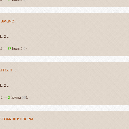
ламачӗ
, 2 с.
рнӑ —
37
(юлнӑ
0
).
тсан...
, 2 с.
рнӑ —
2
(юлнӑ
50
).
автомашинӑсем