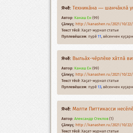
Ячӗ
:
Техникӑна — шанчӑклӑ у
Автор
:
Канаш Ен
(99)
Ҫӑлкуҫ
:
http://kanashen.ru/2021/10/2
Текст тӗсӗ
: Хаҫат-журнал статьи
Пуплевӗшсем
: пурӗ
11
, вӗсенчен куҫа
Ячӗ
:
Выльӑх-чӗрлӗхе хӑтлӑ ви
Автор
:
Канаш Ен
(99)
Ҫӑлкуҫ
:
http://kanashen.ru/2021/10/2
Текст тӗсӗ
: Хаҫат-журнал статьи
Пуплевӗшсем
: пурӗ
13
, вӗсенчен куҫа
Ячӗ
:
Малти Питтикасси несӗлӗ
Автор
:
Александр Стеклов
(1)
Ҫӑлкуҫ
:
http://kanashen.ru/2021/10/2
Текст тӗсӗ
: Хаҫат-журнал статьи