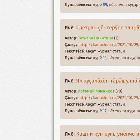
Пуплевӗшсем
: пурӗ
89
, вӗсенчен куҫа
Ячӗ
:
Слетран ҫӗнтерӳпе тавр
Автор
:
Татьяна Никитина
(2)
Ҫӑлкуҫ
:
http://kanashen.ru/2021/10/2
Текст тӗсӗ
: Хаҫат-журнал статьи
Пуплевӗшсем
: пурӗ
11
, вӗсенчен куҫа
Ячӗ
:
Ял хуҫалӑхӗн тӑрӑшуллӑ 
Автор
:
Артемий Мясников
(70)
Ҫӑлкуҫ
:
http://kanashen.ru/2021/10/2
Текст тӗсӗ
: Хаҫат-журнал статьи
Пуплевӗшсем
: пурӗ
17
, вӗсенчен куҫа
Ячӗ
:
Кашни кун руль умӗнче и