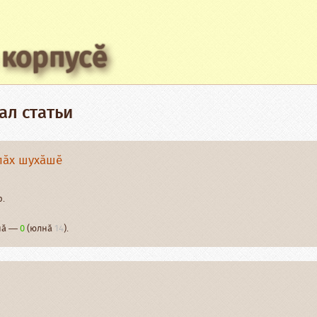
 корпусӗ
ал статьи
лӑх шухӑшӗ
р.
рнӑ —
0
(юлнӑ
14
).