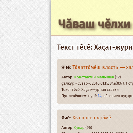
Чӑваш чӗлхи
Текст тӗсӗ: Хаҫат-журн
Ячӗ
:
Тӑваттӑмӗш власть — ха
Автор
:
Константин Малышев
(12)
Ҫӑлкуҫ
: «Сувар», 2010.01.15, 3№(837), 1 ст
Текст тӗсӗ
: Хаҫат-журнал статьи
Пуплевӗшсем
: пурӗ
14
, вӗсенчен куҫа
Ячӗ
:
Хыпарсен ярӑмӗ
Автор
:
Сувар
(96)