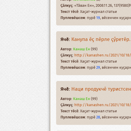
Ҫӑлкуҫ
: «Тӑван Ен», 2008.11.26, 137(9580)№
Текст тӗсӗ
: Хаҫат-журнал статьи
Пуплевӗшсем
: пурӗ
19
, вӗсенчен куҫа
Ячӗ
:
Канупа ӗҫ пӗрле ҫӳретӗр
Автор
:
Канаш Ен
(99)
Ҫӑлкуҫ
:
http://kanashen.ru/2021/10/1
Текст тӗсӗ
: Хаҫат-журнал статьи
Пуплевӗшсем
: пурӗ
29
, вӗсенчен куҫа
Ячӗ
:
Наци продукчӗ туристсен
Автор
:
Канаш Ен
(99)
Ҫӑлкуҫ
:
http://kanashen.ru/2021/10/
Текст тӗсӗ
: Хаҫат-журнал статьи
Пуплевӗшсем
: пурӗ
28
, вӗсенчен куҫа