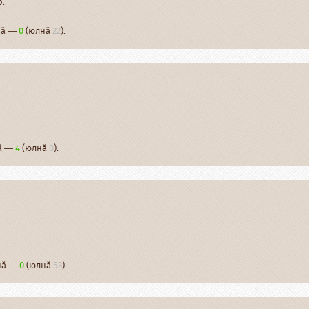
р.
рнӑ —
0
(юлнӑ
22
).
нӑ —
4
(юлнӑ
0
).
рнӑ —
0
(юлнӑ
53
).