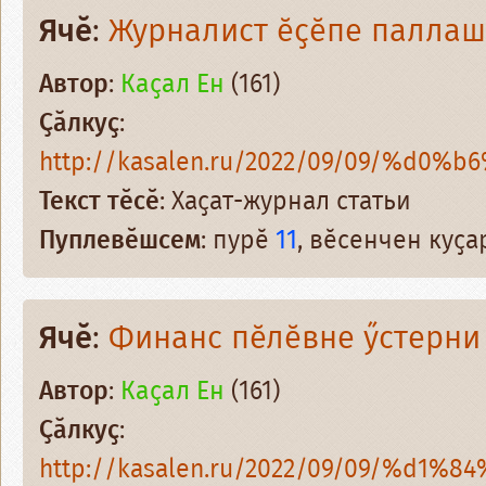
Ячӗ
:
Журналист ӗҫӗпе паллаш
Автор
:
Каҫал Ен
(161)
Ҫӑлкуҫ
:
http://kasalen.ru/2022/09/09/%d0%b
Текст тӗсӗ
: Хаҫат-журнал статьи
Пуплевӗшсем
: пурӗ
11
, вӗсенчен куҫ
Ячӗ
:
Финанс пӗлӗвне ӳстерни
Автор
:
Каҫал Ен
(161)
Ҫӑлкуҫ
:
http://kasalen.ru/2022/09/09/%d1%8