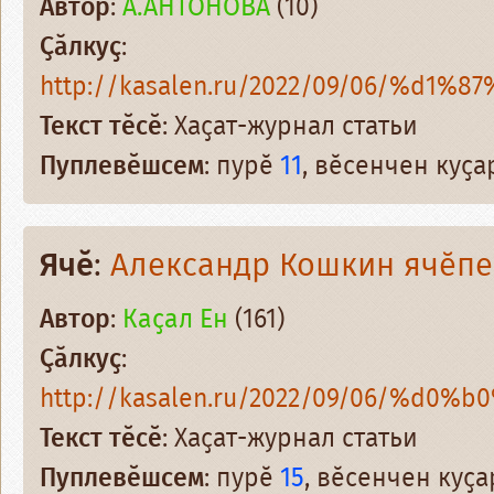
Автор
:
А.АНТОНОВА
(10)
Ҫӑлкуҫ
:
http://kasalen.ru/2022/09/06/%d1%8
Текст тӗсӗ
: Хаҫат-журнал статьи
Пуплевӗшсем
: пурӗ
11
, вӗсенчен куҫ
Ячӗ
:
Александр Кошкин ячӗпе
Автор
:
Каҫал Ен
(161)
Ҫӑлкуҫ
:
http://kasalen.ru/2022/09/06/%d0%b
Текст тӗсӗ
: Хаҫат-журнал статьи
Пуплевӗшсем
: пурӗ
15
, вӗсенчен куҫ