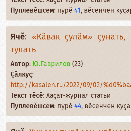
Текст тӗсӗ
: Хаҫат-журнал статьи
Пуплевӗшсем
: пурӗ
41
, вӗсенчен куҫ
Ячӗ
:
«Кӑвак ҫулӑм» ҫунать, 
тулать
Автор
:
Ю.Гаврилов
(23)
Ҫӑлкуҫ
:
http://kasalen.ru/2022/09/02/%d0%b
Текст тӗсӗ
: Хаҫат-журнал статьи
Пуплевӗшсем
: пурӗ
44
, вӗсенчен куҫ