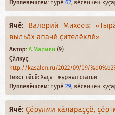
Пуплевӗшсем
: пурӗ
62
, вӗсенчен куҫ
Ячӗ
:
Валерий Михеев: «Тырӑ
выльӑх апачӗ ҫителӗклӗ»
Автор
:
А.Мариян
(9)
Ҫӑлкуҫ
:
http://kasalen.ru/2022/09/09/%d0%b
Текст тӗсӗ
: Хаҫат-журнал статьи
Пуплевӗшсем
: пурӗ
29
, вӗсенчен куҫ
Ячӗ
:
Ҫӗрулми кӑлараҫҫӗ, ҫӗрт