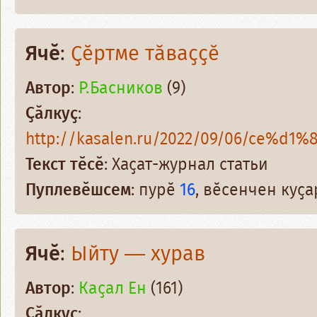
Ячӗ
:
Ҫӗртме тӑваҫҫӗ
Автор
:
Р.Басников
(9)
Ҫӑлкуҫ
:
http://kasalen.ru/2022/09/06/ce%d1%
Текст тӗсӗ
: Хаҫат-журнал статьи
Пуплевӗшсем
: пурӗ
16
, вӗсенчен куҫ
Ячӗ
:
Ыйту — хурав
Автор
:
Каҫал Ен
(161)
Ҫӑлкуҫ
: