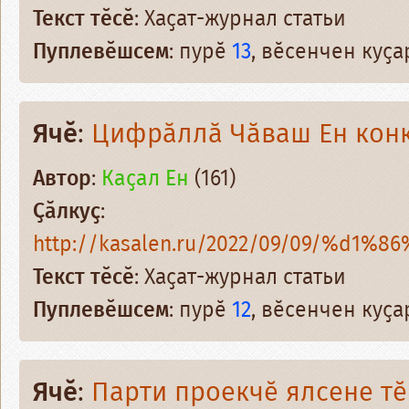
Текст тӗсӗ
: Хаҫат-журнал статьи
Пуплевӗшсем
: пурӗ
13
, вӗсенчен куҫ
Ячӗ
:
Цифрӑллӑ Чӑваш Ен кон
Автор
:
Каҫал Ен
(161)
Ҫӑлкуҫ
:
http://kasalen.ru/2022/09/09/%d1%8
Текст тӗсӗ
: Хаҫат-журнал статьи
Пуплевӗшсем
: пурӗ
12
, вӗсенчен куҫ
Ячӗ
:
Парти проекчӗ ялсене тӗ