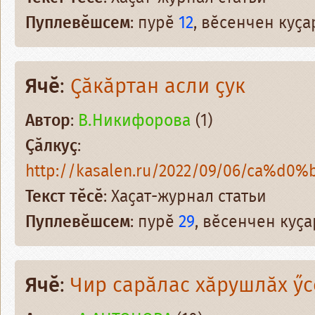
Пуплевӗшсем
: пурӗ
12
, вӗсенчен куҫ
Ячӗ
:
Ҫӑкӑртан асли ҫук
Автор
:
В.Никифорова
(1)
Ҫӑлкуҫ
:
http://kasalen.ru/2022/09/06/ca%d0%
Текст тӗсӗ
: Хаҫат-журнал статьи
Пуплевӗшсем
: пурӗ
29
, вӗсенчен куҫ
Ячӗ
:
Чир сарӑлас хӑрушлӑх ӳс