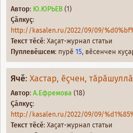
Автор
:
Ю.ЮРЬЕВ
(1)
Ҫӑлкуҫ
:
http://kasalen.ru/2022/09/09/%d0%b
Текст тӗсӗ
: Хаҫат-журнал статьи
Пуплевӗшсем
: пурӗ
15
, вӗсенчен куҫ
Ячӗ
:
Хастар, ӗҫчен, тӑрӑшулл
Автор
:
А.Ефремова
(18)
Ҫӑлкуҫ
:
http://kasalen.ru/2022/09/09/%d1%8
Текст тӗсӗ
: Хаҫат-журнал статьи