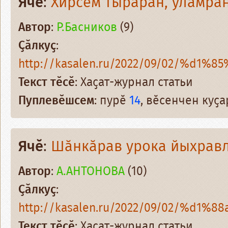
Ячӗ
:
Хирсем тырӑран, улӑмра
Автор
:
Р.Басников
(9)
Ҫӑлкуҫ
:
http://kasalen.ru/2022/09/02/%d1%8
Текст тӗсӗ
: Хаҫат-журнал статьи
Пуплевӗшсем
: пурӗ
14
, вӗсенчен куҫ
Ячӗ
:
Шӑнкӑрав урока йыхрав
Автор
:
А.АНТОНОВА
(10)
Ҫӑлкуҫ
:
http://kasalen.ru/2022/09/02/%d1%8
Текст тӗсӗ
: Хаҫат-журнал статьи