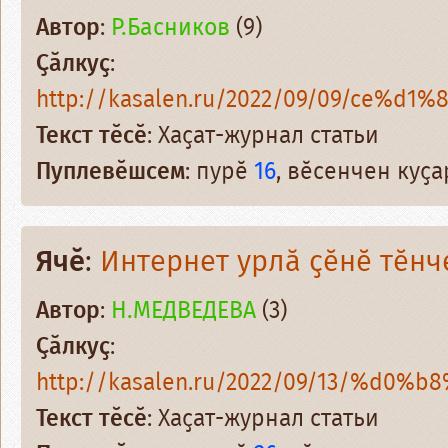
Автор
:
Р.Басников
(9)
Ҫӑлкуҫ
:
http://kasalen.ru/2022/09/09/ce%d1%
Текст тӗсӗ
: Хаҫат-журнал статьи
Пуплевӗшсем
: пурӗ
16
, вӗсенчен куҫ
Ячӗ
:
Интернет урлӑ ҫӗнӗ тӗнч
Автор
:
Н.МЕДВЕДЕВА
(3)
Ҫӑлкуҫ
:
http://kasalen.ru/2022/09/13/%d0%b
Текст тӗсӗ
: Хаҫат-журнал статьи