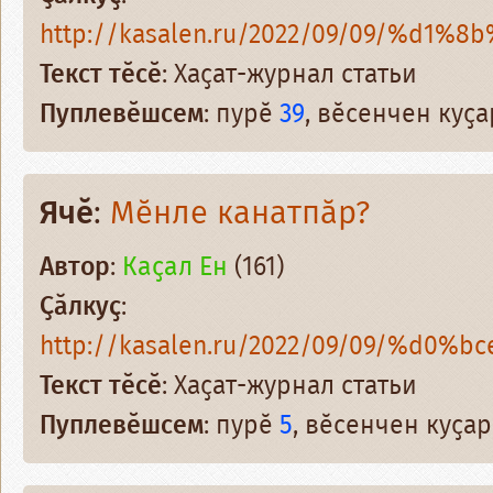
http://kasalen.ru/2022/09/09/%d1%8b
Текст тӗсӗ
: Хаҫат-журнал статьи
Пуплевӗшсем
: пурӗ
39
, вӗсенчен куҫ
Ячӗ
:
Мӗнле канатпӑр?
Автор
:
Каҫал Ен
(161)
Ҫӑлкуҫ
:
http://kasalen.ru/2022/09/09/%d0%bc
Текст тӗсӗ
: Хаҫат-журнал статьи
Пуплевӗшсем
: пурӗ
5
, вӗсенчен куҫа