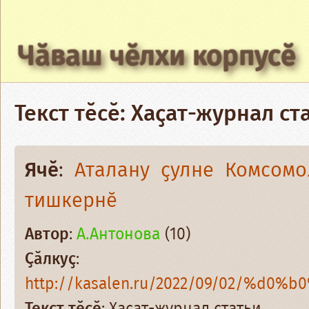
Чӑваш чӗлхи корпусӗ
Текст тӗсӗ: Хаҫат-журнал ст
Ячӗ
:
Аталану ҫулне Комсомо
тишкернӗ
Автор
:
А.Антонова
(10)
Ҫӑлкуҫ
:
http://kasalen.ru/2022/09/02/%d0%b