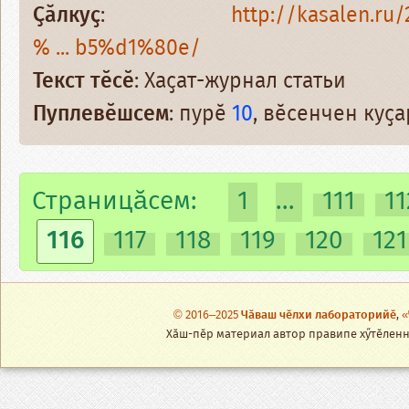
Ҫӑлкуҫ
:
http://kasalen.r
% ... b5%d1%80e/
Текст тӗсӗ
: Хаҫат-журнал статьи
Пуплевӗшсем
: пурӗ
10
, вӗсенчен куҫ
Страницăсем:
1
...
111
11
116
117
118
119
120
121
© 2016–2025
Чӑваш чӗлхи лабораторийӗ
,
«
Хӑш-пӗр материал автор правипе хӳтӗленнӗ