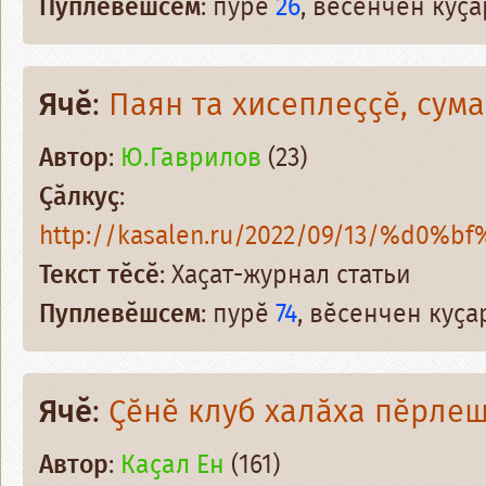
Пуплевӗшсем
: пурӗ
26
, вӗсенчен куҫ
Ячӗ
:
Паян та хисеплеҫҫӗ, сума
Автор
:
Ю.Гаврилов
(23)
Ҫӑлкуҫ
:
http://kasalen.ru/2022/09/13/%d0%bf
Текст тӗсӗ
: Хаҫат-журнал статьи
Пуплевӗшсем
: пурӗ
74
, вӗсенчен куҫ
Ячӗ
:
Ҫӗнӗ клуб халӑха пӗрле
Автор
:
Каҫал Ен
(161)