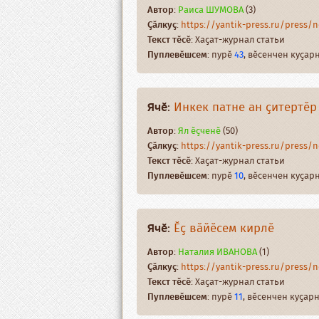
Автор
:
Раиса ШУМОВА
(3)
Ҫӑлкуҫ
:
https://yantik-press.ru/press/ne
Текст тӗсӗ
: Хаҫат-журнал статьи
Пуплевӗшсем
: пурӗ
43
, вӗсенчен куҫа
Ячӗ
:
Инкек патне ан ҫитертӗр
Автор
:
Ял ӗҫченӗ
(50)
Ҫӑлкуҫ
:
https://yantik-press.ru/press/ne
Текст тӗсӗ
: Хаҫат-журнал статьи
Пуплевӗшсем
: пурӗ
10
, вӗсенчен куҫа
Ячӗ
:
Ӗҫ вӑйӗсем кирлӗ
Автор
:
Наталия ИВАНОВА
(1)
Ҫӑлкуҫ
:
https://yantik-press.ru/press/ne
Текст тӗсӗ
: Хаҫат-журнал статьи
Пуплевӗшсем
: пурӗ
11
, вӗсенчен куҫа