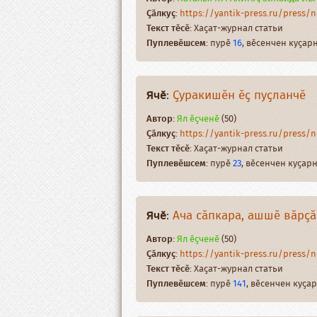
Ҫӑлкуҫ
:
https://yantik-press.ru/press/ne
Текст тӗсӗ
: Хаҫат-журнал статьи
Пуплевӗшсем
: пурӗ
16
, вӗсенчен куҫа
Ячӗ
:
Ҫуракишӗн ӗҫ пуҫланчӗ
Автор
:
Ял ӗҫченӗ
(50)
Ҫӑлкуҫ
:
https://yantik-press.ru/press/n
Текст тӗсӗ
: Хаҫат-журнал статьи
Пуплевӗшсем
: пурӗ
23
, вӗсенчен куҫа
Ячӗ
:
Ача сӑпкара, ашшӗ вӑрҫ
Автор
:
Ял ӗҫченӗ
(50)
Ҫӑлкуҫ
:
https://yantik-press.ru/press/ne
Текст тӗсӗ
: Хаҫат-журнал статьи
Пуплевӗшсем
: пурӗ
141
, вӗсенчен куҫ