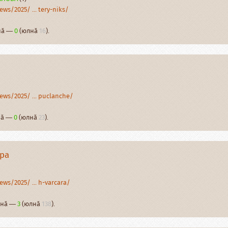
ws/2025/ ... tery-niks/
рнӑ —
0
(юлнӑ
16
).
ews/2025/ ... puclanche/
рнӑ —
0
(юлнӑ
23
).
ӑра
ws/2025/ ... h-varcara/
арнӑ —
3
(юлнӑ
138
).