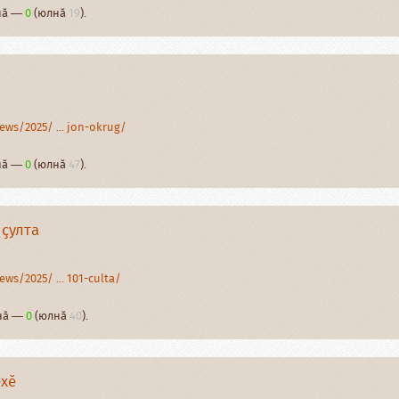
рнӑ —
0
(юлнӑ
19
).
ews/2025/ ... jon-okrug/
рнӑ —
0
(юлнӑ
47
).
 ҫулта
ws/2025/ ... 101-culta/
рнӑ —
0
(юлнӑ
40
).
ӗхӗ