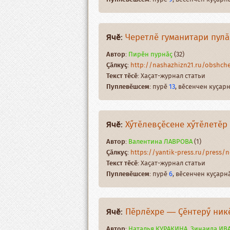
Ячӗ
:
Черетлӗ гуманитари пул
Автор
:
Пирӗн пурнӑҫ
(32)
Ҫӑлкуҫ
:
http://nashazhizn21.ru/obshches
Текст тӗсӗ
: Хаҫат-журнал статьи
Пуплевӗшсем
: пурӗ
13
, вӗсенчен куҫа
Ячӗ
:
Хӳтӗлевҫӗсене хӳтӗлетӗр
Автор
:
Валентина ЛАВРОВА
(1)
Ҫӑлкуҫ
:
https://yantik-press.ru/press/ne
Текст тӗсӗ
: Хаҫат-журнал статьи
Пуплевӗшсем
: пурӗ
6
, вӗсенчен куҫар
Ячӗ
:
Пӗрлӗхре — Ҫӗнтерӳ ник
Автор
:
Наталья КУРАКИНА, Зинаида ИВ