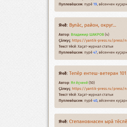
Пуплевӗшсем
: пурӗ
19
, вӗсенчен куҫа
Ячӗ
:
Вулӑс, район, округ...
Автор
:
Владимир ШАКРОВ
(4)
Ҫӑлкуҫ
:
https://yantik-press.ru/press/n
Текст тӗсӗ
: Хаҫат-журнал статьи
Пуплевӗшсем
: пурӗ
47
, вӗсенчен куҫа
Ячӗ
:
Тепӗр ентеш-ветеран 101
Автор
:
Ял ӗҫченӗ
(50)
Ҫӑлкуҫ
:
https://yantik-press.ru/press/ne
Текст тӗсӗ
: Хаҫат-журнал статьи
Пуплевӗшсем
: пурӗ
40
, вӗсенчен куҫа
Ячӗ
:
Степановнасен ырӑ тӗсл