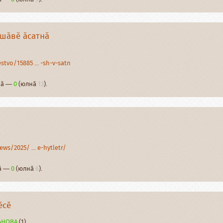
ӑшӑвӗ ӑсатнӑ
tvo/15885 ... -sh-v-satn
рнӑ —
0
(юлнӑ
13
).
ws/2025/ ... e-hytletr/
нӑ —
0
(юлнӑ
6
).
ӗсӗ
АНОВА
(1)