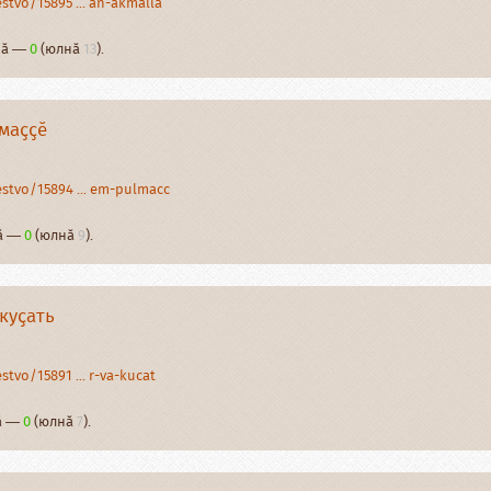
tvo/15895 ... an-akmalla
рнӑ —
0
(юлнӑ
13
).
маҫҫӗ
stvo/15894 ... em-pulmacc
нӑ —
0
(юлнӑ
9
).
куҫать
tvo/15891 ... r-va-kucat
нӑ —
0
(юлнӑ
7
).