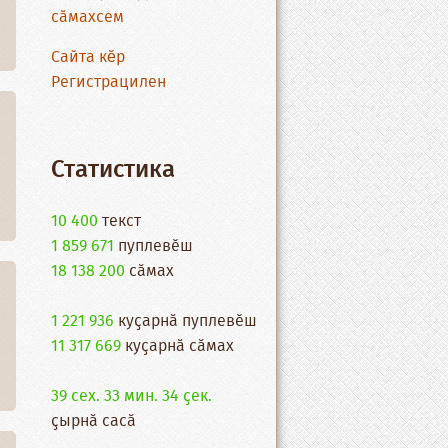
сӑмахсем
Сайта кĕр
Регистрацилен
Статистика
10 400
текст
1 859 671
пуплевӗш
18 138 200
cӑмах
1 221 936
куҫарнӑ пуплевӗш
11 317 669
куҫарнӑ сӑмах
39 сех. 33 мин. 34 ҫек.
ҫырнӑ сасӑ