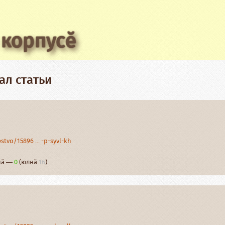
 корпусӗ
ал статьи
tvo/15896 ... -p-syvl-kh
рнӑ —
0
(юлнӑ
16
).