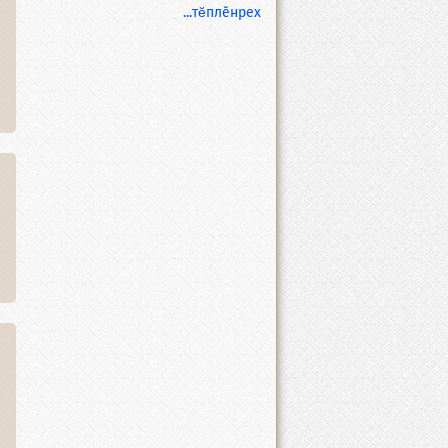
...тĕплӗнрех