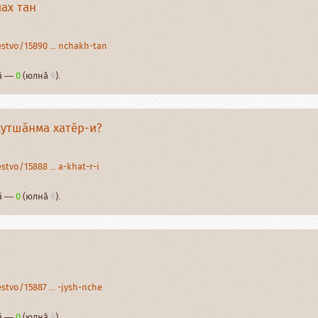
ах тан
stvo/15890 ... nchakh-tan
нӑ —
0
(юлнӑ
9
).
хутшӑнма хатӗр-и?
tvo/15888 ... a-khat-r-i
нӑ —
0
(юлнӑ
8
).
tvo/15887 ... -jysh-nche
нӑ —
0
(юлнӑ
9
).