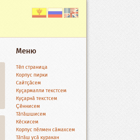
Меню
Тĕп страница
Корпус пирки
Сайтçăсем
Куҫармалли текстсем
Куçарнӑ текстсем
Çĕннисем
Тӑтӑшшисем
Кӗскисем
Корпус пӗлмен сӑмахсем
Тӑтӑш усӑ куракан