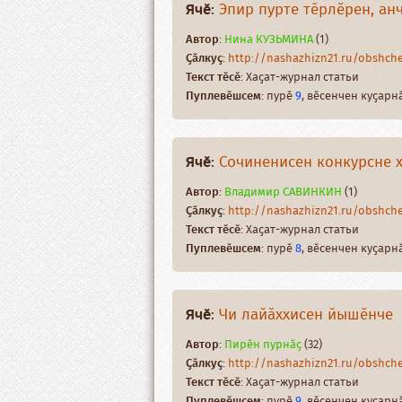
Ячӗ
:
Эпир пурте тӗрлӗрен, анч
Автор
:
Нина КУЗЬМИНА
(1)
Ҫӑлкуҫ
:
http://nashazhizn21.ru/obshche
Текст тӗсӗ
: Хаҫат-журнал статьи
Пуплевӗшсем
: пурӗ
9
, вӗсенчен куҫар
Ячӗ
:
Сочиненисен конкурсне 
Автор
:
Владимир САВИНКИН
(1)
Ҫӑлкуҫ
:
http://nashazhizn21.ru/obshches
Текст тӗсӗ
: Хаҫат-журнал статьи
Пуплевӗшсем
: пурӗ
8
, вӗсенчен куҫар
Ячӗ
:
Чи лайӑххисен йышӗнче
Автор
:
Пирӗн пурнӑҫ
(32)
Ҫӑлкуҫ
:
http://nashazhizn21.ru/obshches
Текст тӗсӗ
: Хаҫат-журнал статьи
Пуплевӗшсем
: пурӗ
9
, вӗсенчен куҫар