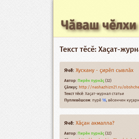
Чӑваш чӗлхи
Текст тӗсӗ: Хаҫат-журн
Ячӗ
:
Хускану - ҫирӗп сывлӑх
Автор
:
Пирӗн пурнӑҫ
(32)
Ҫӑлкуҫ
:
http://nashazhizn21.ru/obshches
Текст тӗсӗ
: Хаҫат-журнал статьи
Пуплевӗшсем
: пурӗ
16
, вӗсенчен куҫа
Ячӗ
:
Хӑҫан акмалла?
Автор
:
Пирӗн пурнӑҫ
(32)