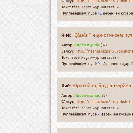
Ҫӑлкуҫ
:
http://nashazhizn21.ru/obshches
Текст тӗсӗ
: Хаҫат-журнал статьи
Пуплевӗшсем
: пурӗ
13
, вӗсенчен куҫа
Ячӗ
:
"Ҫӑмӑл" наркотиксем пул
Автор
:
Пирӗн пурнӑҫ
(32)
Ҫӑлкуҫ
:
http://nashazhizn21.ru/obshche
Текст тӗсӗ
: Хаҫат-журнал статьи
Пуплевӗшсем
: пурӗ
9
, вӗсенчен куҫар
Ячӗ
:
Юратнӑ ӗҫ ӑруран-ӑрӑва 
Автор
:
Пирӗн пурнӑҫ
(32)
Ҫӑлкуҫ
:
http://nashazhizn21.ru/obshches
Текст тӗсӗ
: Хаҫат-журнал статьи
Пуплевӗшсем
: пурӗ
7
, вӗсенчен куҫар