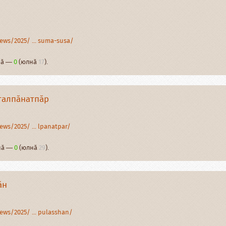
ews/2025/ ... suma-susa/
рнӑ —
0
(юлнӑ
17
).
талпӑнатпӑр
ews/2025/ ... lpanatpar/
рнӑ —
0
(юлнӑ
29
).
ӑн
ews/2025/ ... pulasshan/