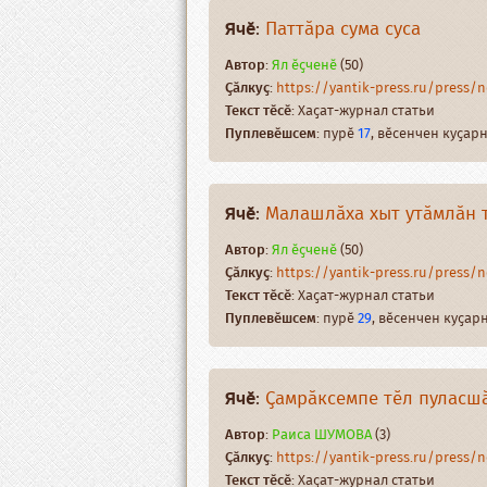
Ячӗ
:
Паттӑра сума суса
Автор
:
Ял ӗҫченӗ
(50)
Ҫӑлкуҫ
:
https://yantik-press.ru/press/n
Текст тӗсӗ
: Хаҫат-журнал статьи
Пуплевӗшсем
: пурӗ
17
, вӗсенчен куҫа
Ячӗ
:
Малашлӑха хыт утӑмлӑн 
Автор
:
Ял ӗҫченӗ
(50)
Ҫӑлкуҫ
:
https://yantik-press.ru/press/n
Текст тӗсӗ
: Хаҫат-журнал статьи
Пуплевӗшсем
: пурӗ
29
, вӗсенчен куҫа
Ячӗ
:
Ҫамрӑксемпе тӗл пуласш
Автор
:
Раиса ШУМОВА
(3)
Ҫӑлкуҫ
:
https://yantik-press.ru/press/n
Текст тӗсӗ
: Хаҫат-журнал статьи