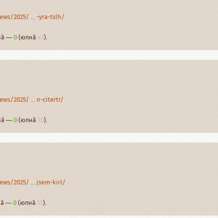
ws/2025/ ... -yra-tslh/
рнӑ —
0
(юлнӑ
43
).
ws/2025/ ... n-citertr/
рнӑ —
0
(юлнӑ
10
).
ws/2025/ ... jsem-kirl/
рнӑ —
0
(юлнӑ
11
).