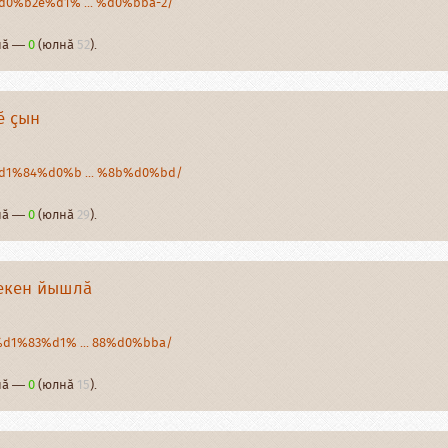
/%d0%b2e%d1% ... %d0%bba-2/
рнӑ —
0
(юлнӑ
52
).
ӗ ҫын
/%d1%84%d0%b ... %8b%d0%bd/
рнӑ —
0
(юлнӑ
29
).
лекен йышлӑ
c%d1%83%d1% ... 88%d0%bba/
рнӑ —
0
(юлнӑ
15
).