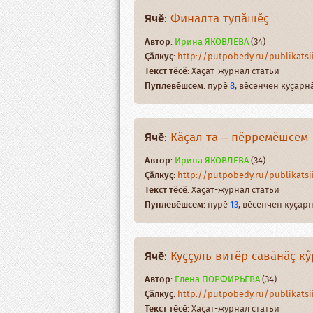
Ячӗ
:
Финалта тупӑшӗҫ
Автор
:
Ирина ЯКОВЛЕВА
(34)
Ҫӑлкуҫ
:
http://putpobedy.ru/publikatsii/
Текст тӗсӗ
: Хаҫат-журнал статьи
Пуплевӗшсем
: пурӗ
8
, вӗсенчен куҫар
Ячӗ
:
Кӑҫал та – пӗрремӗшсем
Автор
:
Ирина ЯКОВЛЕВА
(34)
Ҫӑлкуҫ
:
http://putpobedy.ru/publikatsii
Текст тӗсӗ
: Хаҫат-журнал статьи
Пуплевӗшсем
: пурӗ
13
, вӗсенчен куҫа
Ячӗ
:
Куҫҫуль витӗр савӑнӑҫ кӳ
Автор
:
Елена ПОРФИРЬЕВА
(34)
Ҫӑлкуҫ
:
http://putpobedy.ru/publikatsii
Текст тӗсӗ
: Хаҫат-журнал статьи