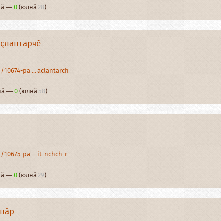
рнӑ —
0
(юлнӑ
28
).
аҫлантарчӗ
10674-pa ... aclantarch
рнӑ —
0
(юлнӑ
58
).
10675-pa ... it-nchch-r
рнӑ —
0
(юлнӑ
29
).
тпӑр