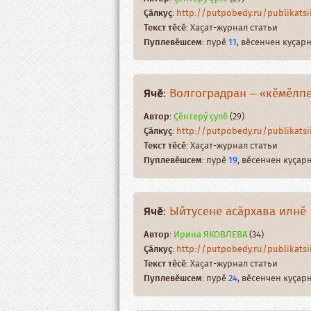
Ҫӑлкуҫ
:
http://putpobedy.ru/publikatsii/
Текст тӗсӗ
: Хаҫат-журнал статьи
Пуплевӗшсем
: пурӗ
11
, вӗсенчен куҫа
Ячӗ
:
Волгоградран – «кӗмӗлп
Автор
:
Ҫӗнтерӳ ҫулӗ
(29)
Ҫӑлкуҫ
:
http://putpobedy.ru/publikatsii
Текст тӗсӗ
: Хаҫат-журнал статьи
Пуплевӗшсем
: пурӗ
19
, вӗсенчен куҫа
Ячӗ
:
Ыйтусене асӑрхава илнӗ
Автор
:
Ирина ЯКОВЛЕВА
(34)
Ҫӑлкуҫ
:
http://putpobedy.ru/publikatsii/
Текст тӗсӗ
: Хаҫат-журнал статьи
Пуплевӗшсем
: пурӗ
24
, вӗсенчен куҫа