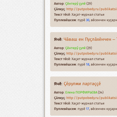
Автор
:
Ҫӗнтерӳ ҫулӗ
(29)
Ҫӑлкуҫ
:
http://putpobedy.ru/publikatsii
Текст тӗсӗ
: Хаҫат-журнал статьи
Пуплевӗшсем
: пурӗ
30
, вӗсенчен куҫа
Ячӗ
:
Чӑваш ен Пуҫлӑхӗнчен – 
Автор
:
Ҫӗнтерӳ ҫулӗ
(29)
Ҫӑлкуҫ
:
http://putpobedy.ru/publikatsii
Текст тӗсӗ
: Хаҫат-журнал статьи
Пуплевӗшсем
: пурӗ
18
, вӗсенчен куҫа
Ячӗ
:
Ҫӗрулми лартаҫҫӗ
Автор
:
Елена ПОРФИРЬЕВА
(34)
Ҫӑлкуҫ
:
http://putpobedy.ru/publikatsii/
Текст тӗсӗ
: Хаҫат-журнал статьи
Пуплевӗшсем
: пурӗ
17
, вӗсенчен куҫа