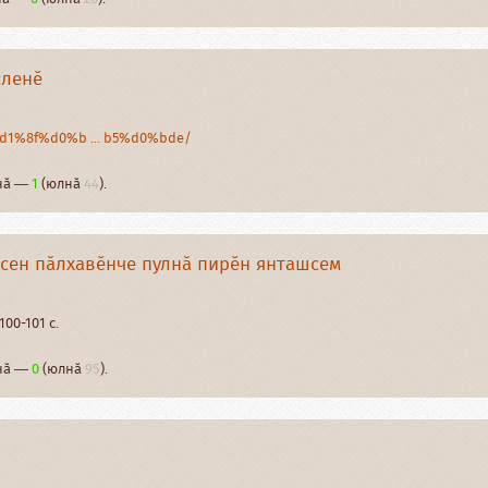
ҫленӗ
/%d1%8f%d0%b ... b5%d0%bde/
рнӑ —
1
(юлнӑ
44
).
сен пӑлхавӗнче пулнӑ пирӗн янташсем
100-101 с.
рнӑ —
0
(юлнӑ
95
).