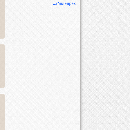
...тĕплӗнрех