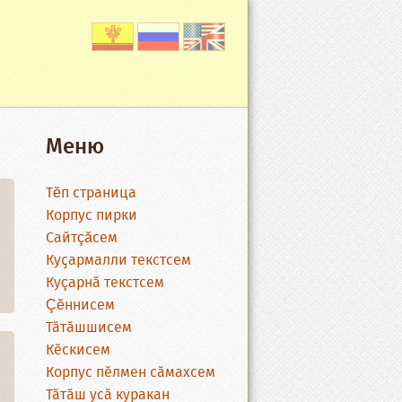
Меню
Тĕп страница
Корпус пирки
Сайтçăсем
Куҫармалли текстсем
Куçарнӑ текстсем
Çĕннисем
Тӑтӑшшисем
Кӗскисем
Корпус пӗлмен сӑмахсем
Тӑтӑш усӑ куракан