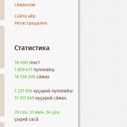
сӑмахсем
Сайта кĕр
Регистрацилен
Статистика
10 400
текст
1 859 671
пуплевӗш
18 138 200
cӑмах
1 221 936
куҫарнӑ пуплевӗш
11 317 669
куҫарнӑ сӑмах
39 сех. 33 мин. 34 ҫек.
ҫырнӑ сасӑ