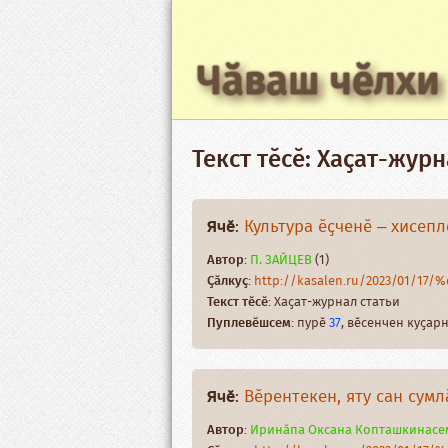
Чӑваш чӗлхи
Текст тӗсӗ: Хаҫат-журн
Ячӗ
:
Культура ӗҫченӗ – хисеп
Автор
:
П. ЗАЙЦЕВ
(1)
Ҫӑлкуҫ
:
http://kasalen.ru/2023/01/17
Текст тӗсӗ
: Хаҫат-журнал статьи
Пуплевӗшсем
: пурӗ
37
, вӗсенчен куҫа
Ячӗ
:
Вӗрентекен, яту сан сумл
Автор
:
Иринӑпа Оксана Копташкинасе