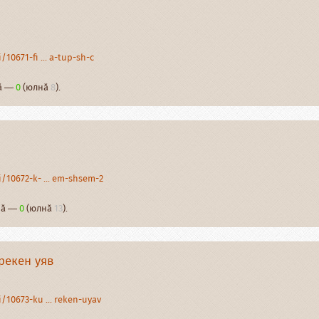
10671-fi ... a-tup-sh-c
нӑ —
0
(юлнӑ
8
).
/10672-k- ... em-shsem-2
рнӑ —
0
(юлнӑ
13
).
рекен уяв
/10673-ku ... reken-uyav