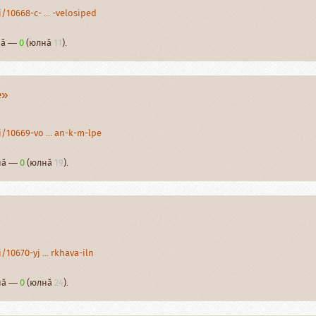
10668-c- ... -velosiped
рнӑ —
0
(юлнӑ
11
).
е»
/10669-vo ... an-k-m-lpe
рнӑ —
0
(юлнӑ
19
).
10670-yj ... rkhava-iln
рнӑ —
0
(юлнӑ
24
).