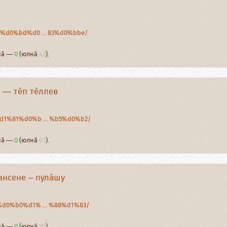
/ce%d0%bd%d0 ... 83%d0%bbe/
рнӑ —
0
(юлнӑ
42
).
 — тӗп тӗллев
/%d1%81%d0%b ... %b5%d0%b2/
рнӑ —
0
(юлнӑ
41
).
ансене – пулӑшу
/c%d0%b0%d1% ... %88%d1%83/
рнӑ —
0
(юлнӑ
20
).