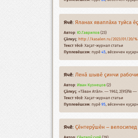
Ячӗ
:
Яланах яваплӑха туйса ӗ
Автор
:
Ю.Гаврилов
(23)
Ҫӑлкуҫ
:
http://kasalen.ru/2023/01/20
Текст тӗсӗ
: Хаҫат-журнал статьи
Пуплевӗшсем
: пурӗ
45
, вӗсенчен куҫа
Ячӗ
:
Ленӑ шывӗ ҫинчи рабочи
Автор
:
Иван Кузнецов
(2)
Ҫӑлкуҫ
: «Тӑван Атӑл». — 1962, 2(95)№ — 
Текст тӗсӗ
: Хаҫат-журнал статьи
Пуплевӗшсем
: пурӗ
95
, вӗсенчен куҫа
Ячӗ
:
Ҫӗнтерӳшӗн – велосипед
Автор
:
Ҫӗнтерӳ ҫулӗ
(29)