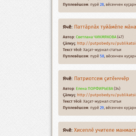
Пуплевӗшсем
: пурӗ
28
, вӗсенчен куҫа
Ячӗ
:
Паттӑрлӑх туйӑмӗпе мӑн
Автор
:
Светлана ЧИКМЯКОВА
(47)
Ҫӑлкуҫ
:
http://putpobedy.ru/publikatsii/
Текст тӗсӗ
: Хаҫат-журнал статьи
Пуплевӗшсем
: пурӗ
58
, вӗсенчен куҫа
Ячӗ
:
Патриотсем ҫитӗнччӗр
Автор
:
Елена ПОРФИРЬЕВА
(34)
Ҫӑлкуҫ
:
http://putpobedy.ru/publikatsii/
Текст тӗсӗ
: Хаҫат-журнал статьи
Пуплевӗшсем
: пурӗ
29
, вӗсенчен куҫа
Ячӗ
:
Хисеплӗ учителе манмас