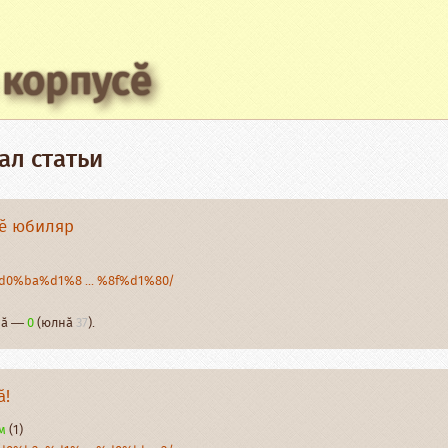
 корпусӗ
ал статьи
лӗ юбиляр
/%d0%ba%d1%8 ... %8f%d1%80/
рнӑ —
0
(юлнӑ
37
).
ӑ!
м
(1)