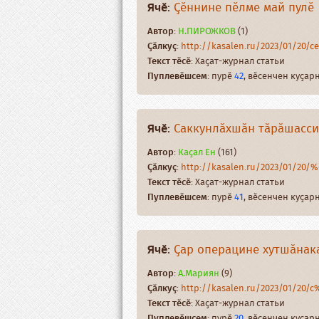
Ячӗ
:
Ҫӗннине пӗлме май пулӗ
Автор
:
Н.ПИРОЖКОВ
(1)
Ҫӑлкуҫ
:
http://kasalen.ru/2023/01/20
Текст тӗсӗ
: Хаҫат-журнал статьи
Пуплевӗшсем
: пурӗ
42
, вӗсенчен куҫа
Ячӗ
:
Саккунлӑхшӑн тӑрӑшасси
Автор
:
Каҫал Ен
(161)
Ҫӑлкуҫ
:
http://kasalen.ru/2023/01/20
Текст тӗсӗ
: Хаҫат-журнал статьи
Пуплевӗшсем
: пурӗ
41
, вӗсенчен куҫа
Ячӗ
:
Ҫар операцине хутшӑнак
Автор
:
А.Мариян
(9)
Ҫӑлкуҫ
:
http://kasalen.ru/2023/01/20
Текст тӗсӗ
: Хаҫат-журнал статьи
Пуплевӗшсем
: пурӗ
20
, вӗсенчен куҫа