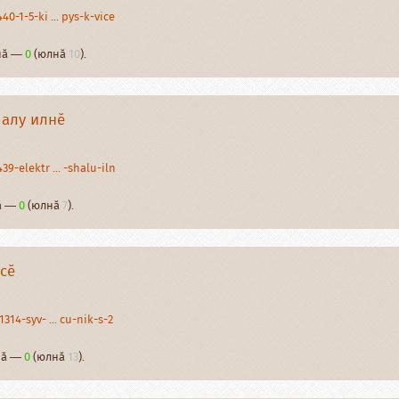
-1-5-ki ... pys-k-vice
рнӑ —
0
(юлнӑ
10
).
алу илнӗ
9-elektr ... -shalu-iln
нӑ —
0
(юлнӑ
7
).
сӗ
14-syv- ... cu-nik-s-2
рнӑ —
0
(юлнӑ
13
).