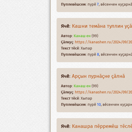
Пуплевӗшсем
: пурӗ
7
, вӗсенчен куҫар
Ячӗ
:
Кашни темӑна туллин уҫ
Автор
:
Канаш ен
(99)
Ҫӑлкуҫ
:
https://kanashen.ru/2024/09/
Текст тӗсӗ
: Хыпар
Пуплевӗшсем
: пурӗ
8
, вӗсенчен куҫар
Ячӗ
:
Арҫын пурнӑҫне ҫӑлнӑ
Автор
:
Канаш ен
(99)
Ҫӑлкуҫ
:
https://kanashen.ru/2024/09/
Текст тӗсӗ
: Хыпар
Пуплевӗшсем
: пурӗ
10
, вӗсенчен куҫа
Ячӗ
:
Канашра пӗрремӗш тӗслӗ