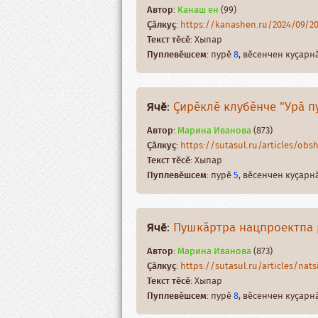
Автор
:
Канаш ен
(99)
Ҫӑлкуҫ
:
https://kanashen.ru/2024/09/
Текст тӗсӗ
: Хыпар
Пуплевӗшсем
: пурӗ
8
, вӗсенчен куҫар
Ячӗ
:
Ҫирӗклӗ клубӗнче "Урӑ 
Автор
:
Марина Иванова
(873)
Ҫӑлкуҫ
:
https://sutasul.ru/articles/obsh
Текст тӗсӗ
: Хыпар
Пуплевӗшсем
: пурӗ
5
, вӗсенчен куҫар
Ячӗ
:
Пушкӑртра нацпроектпа 
Автор
:
Марина Иванова
(873)
Ҫӑлкуҫ
:
https://sutasul.ru/articles/natsi
Текст тӗсӗ
: Хыпар
Пуплевӗшсем
: пурӗ
8
, вӗсенчен куҫар