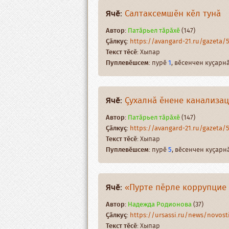
Ячӗ
:
Салтаксемшӗн кӗл тунӑ
Автор
:
Патӑрьел тӑрӑхӗ
(147)
Ҫӑлкуҫ
:
https://avangard-21.ru/gazeta/513
Текст тӗсӗ
: Хыпар
Пуплевӗшсем
: пурӗ
1
, вӗсенчен куҫар
Ячӗ
:
Ҫухалнӑ ӗнене канализа
Автор
:
Патӑрьел тӑрӑхӗ
(147)
Ҫӑлкуҫ
:
https://avangard-21.ru/gazeta/5
Текст тӗсӗ
: Хыпар
Пуплевӗшсем
: пурӗ
5
, вӗсенчен куҫар
Ячӗ
:
«Пурте пӗрле коррупцие
Автор
:
Надежда Родионова
(37)
Ҫӑлкуҫ
:
https://ursassi.ru/news/novosti/
Текст тӗсӗ
: Хыпар