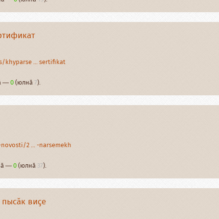
ртификат
khyparse ... sertifikat
нӑ —
0
(юлнӑ
7
).
novosti/2 ... -narsemekh
рнӑ —
0
(юлнӑ
37
).
 пысӑк виҫе