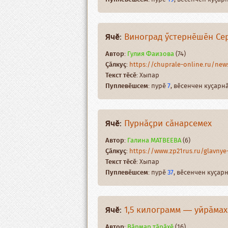
Ячӗ
:
Виноград ӳстернӗшӗн Се
Автор
:
Гулия Фаизова
(74)
Ҫӑлкуҫ
:
https://chuprale-online.ru/news/
Текст тӗсӗ
: Хыпар
Пуплевӗшсем
: пурӗ
7
, вӗсенчен куҫар
Ячӗ
:
Пурнӑҫри сӑнарсемех
Автор
:
Галина МАТВЕЕВА
(6)
Ҫӑлкуҫ
:
https://www.zp21rus.ru/glavnye-
Текст тӗсӗ
: Хыпар
Пуплевӗшсем
: пурӗ
37
, вӗсенчен куҫа
Ячӗ
:
1,5 килограмм — уйрӑмах
Автор
:
Вӑрмар тӑрӑхӗ
(16)