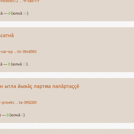
ovosti/2 ... -n-sas-l-r
рнӑ —
0
(юлнӑ
24
).
ӑсатнӑ
-car-op ... tn-3948592
рнӑ —
0
(юлнӑ
22
).
н ытла йывӑҫ лартма палӑртаҫҫӗ
-proekc ... ta-3952261
нӑ —
0
(юлнӑ
6
).