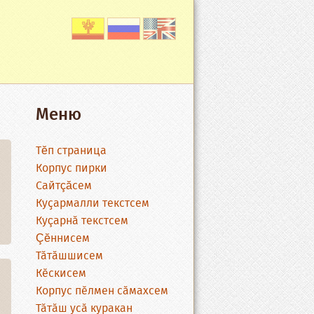
Меню
Тĕп страница
Корпус пирки
Сайтçăсем
Куҫармалли текстсем
Куçарнӑ текстсем
Çĕннисем
Тӑтӑшшисем
Кӗскисем
Корпус пӗлмен сӑмахсем
Тӑтӑш усӑ куракан