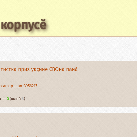
 корпусӗ
тистка приз укҫине СВОна панӑ
-car-op ... an-3956217
нӑ —
0
(юлнӑ
8
).
р