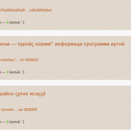
20/%d0%ba%d0 ... ca%d0%bbe/
нӑ —
0
(юлнӑ
8
).
пулни — пурнӑҫ норми!" информаци программи иртнӗ
chestvo/ ... tn-3928312
нӑ —
0
(юлнӑ
5
).
район ҫулне юсаҫҫӗ
-proekc ... sa-3928295
нӑ —
0
(юлнӑ
8
).