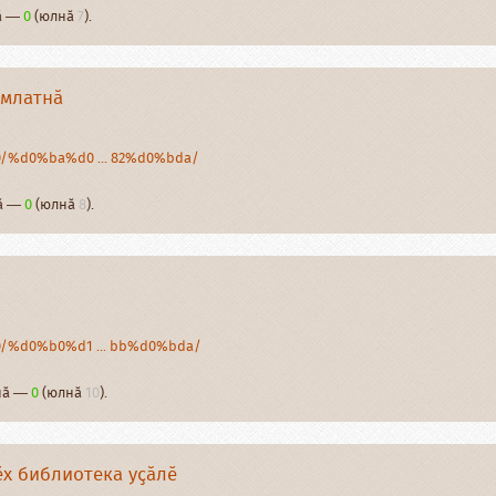
нӑ —
0
(юлнӑ
7
).
ӑмлатнӑ
20/%d0%ba%d0 ... 82%d0%bda/
нӑ —
0
(юлнӑ
8
).
20/%d0%b0%d1 ... bb%d0%bda/
рнӑ —
0
(юлнӑ
10
).
х библиотека уҫӑлӗ