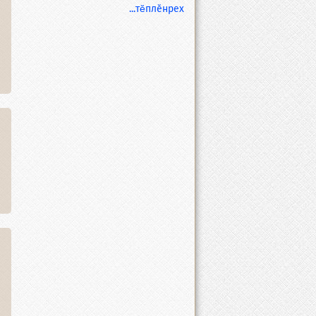
...тĕплӗнрех