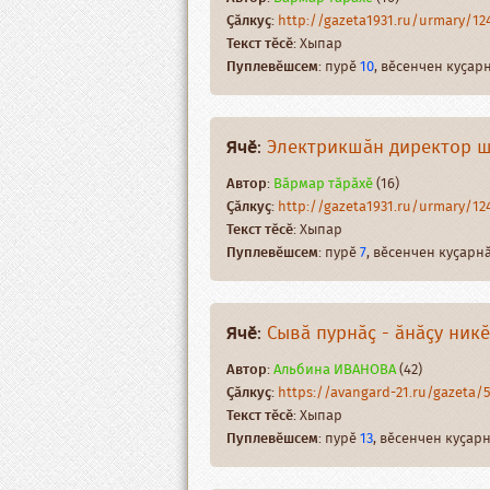
Ҫӑлкуҫ
:
http://gazeta1931.ru/urmary/12440
Текст тӗсӗ
: Хыпар
Пуплевӗшсем
: пурӗ
10
, вӗсенчен куҫа
Ячӗ
:
Электрикшӑн директор ш
Автор
:
Вӑрмар тӑрӑхӗ
(16)
Ҫӑлкуҫ
:
http://gazeta1931.ru/urmary/1243
Текст тӗсӗ
: Хыпар
Пуплевӗшсем
: пурӗ
7
, вӗсенчен куҫар
Ячӗ
:
Сывӑ пурнӑҫ - ӑнӑҫу никӗ
Автор
:
Альбина ИВАНОВА
(42)
Ҫӑлкуҫ
:
https://avangard-21.ru/gazeta/513
Текст тӗсӗ
: Хыпар
Пуплевӗшсем
: пурӗ
13
, вӗсенчен куҫа