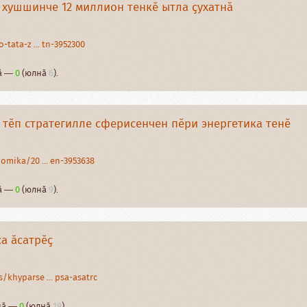
 хушшинче 12 миллион тенкӗ ытла ҫухатнӑ
-tata-z ... tn-3952300
нӑ —
0
(юлнӑ
6
).
 тӗп стратегилле сферисенчен пӗри энергетика тенӗ
omika/20 ... en-3953638
нӑ —
0
(юлнӑ
9
).
а ӑсатрӗҫ
/khyparse ... psa-asatrc
рнӑ —
0
(юлнӑ
19
).