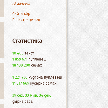
сӑмахсем
Сайта кĕр
Регистрацилен
Статистика
10 400
текст
1 859 671
пуплевӗш
18 138 200
cӑмах
1 221 936
куҫарнӑ пуплевӗш
11 317 669
куҫарнӑ сӑмах
39 сех. 33 мин. 34 ҫек.
ҫырнӑ сасӑ