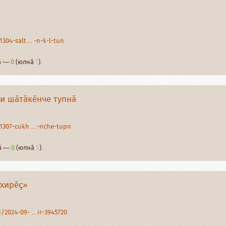
04-salt ... -n-k-l-tun
нӑ —
0
(юлнӑ
1
).
ци шӑтӑкӗнче тупнӑ
1307-cukh ... -nche-tupn
нӑ —
0
(юлнӑ
5
).
 хирӗҫ»
2024-09- ... ir-3945720