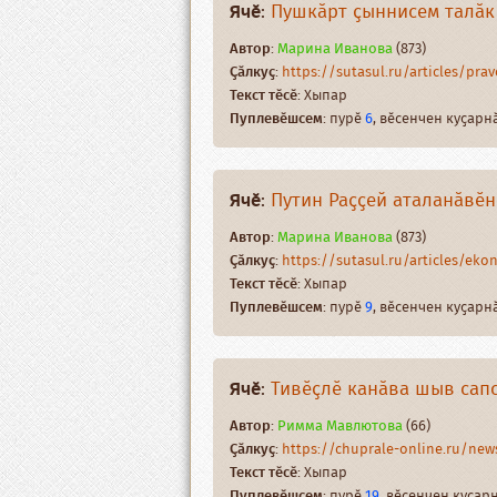
Ячӗ
:
Пушкӑрт ҫыннисем талӑк
Автор
:
Марина Иванова
(873)
Ҫӑлкуҫ
:
https://sutasul.ru/articles/pravo
Текст тӗсӗ
: Хыпар
Пуплевӗшсем
: пурӗ
6
, вӗсенчен куҫар
Ячӗ
:
Путин Раҫҫей аталанӑвӗн
Автор
:
Марина Иванова
(873)
Ҫӑлкуҫ
:
https://sutasul.ru/articles/ekon
Текст тӗсӗ
: Хыпар
Пуплевӗшсем
: пурӗ
9
, вӗсенчен куҫар
Ячӗ
:
Тивӗҫлӗ канӑва шыв сапс
Автор
:
Римма Мавлютова
(66)
Ҫӑлкуҫ
:
https://chuprale-online.ru/news
Текст тӗсӗ
: Хыпар
Пуплевӗшсем
: пурӗ
19
, вӗсенчен куҫа