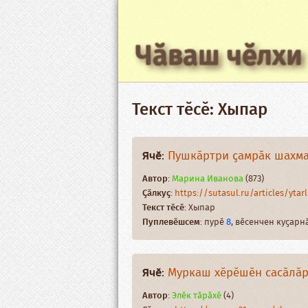
Чӑваш чӗлхи
Текст тӗсӗ: Хыпар
Ячӗ
:
Пушкӑртри ҫамрӑк шахма
Автор
:
Марина Иванова
(873)
Ҫӑлкуҫ
:
https://sutasul.ru/articles/ytarl
Текст тӗсӗ
: Хыпар
Пуплевӗшсем
: пурӗ
8
, вӗсенчен куҫар
Ячӗ
:
Муркаш хӗрӗшӗн сасӑлӑ
Автор
:
Элӗк тӑрӑхӗ
(4)