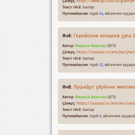
Ҫӑлкуҫ
:
https://www.zp21rus.ru/glavnye-n
Текст тӗсӗ
: Хыпар
Пуплевӗшсем
: пурӗ
24
, вӗсенчен куҫа
Ячӗ
:
Геройсене юлашки ҫула 
Автор
:
Марина Иванова
(873)
Ҫӑлкуҫ
:
https://sutasul.ru/articles/ytarl
Текст тӗсӗ
: Хыпар
Пуплевӗшсем
: пурӗ
22
, вӗсенчен куҫа
Ячӗ
:
Пушкӑрт ҫӗрӗнче миллио
Автор
:
Марина Иванова
(873)
Ҫӑлкуҫ
:
https://sutasul.ru/articles/natsi
Текст тӗсӗ
: Хыпар
Пуплевӗшсем
: пурӗ
6
, вӗсенчен куҫар