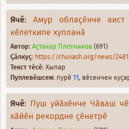
Ячӗ
:
Амур облаҫӗнче аист
кӗлеткипе хупланӑ
Автор
:
Аҫтахар Плотников
(691)
Ҫӑлкуҫ
:
https://chuvash.org/news/2481
Текст тӗсӗ
: Хыпар
Пуплевӗшсем
: пурӗ
11
, вӗсенчен куҫ
Ячӗ
:
Пуш уйӑхӗнче Чӑваш чӗ
хӑйӗн рекордне ҫӗнетрӗ