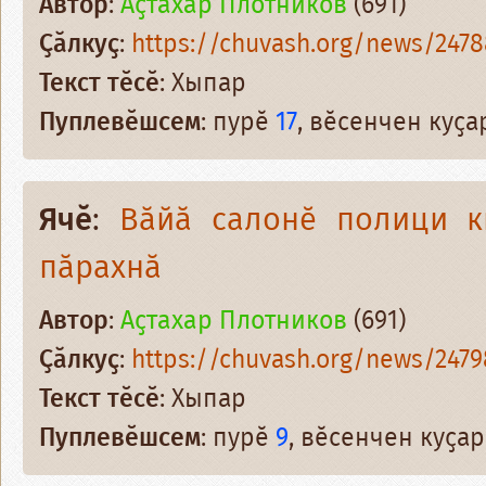
Автор
:
Аҫтахар Плотников
(691)
Ҫӑлкуҫ
:
https://chuvash.org/news/2478
Текст тӗсӗ
: Хыпар
Пуплевӗшсем
: пурӗ
17
, вӗсенчен куҫ
Ячӗ
:
Вӑйӑ салонӗ полици к
пӑрахнӑ
Автор
:
Аҫтахар Плотников
(691)
Ҫӑлкуҫ
:
https://chuvash.org/news/2479
Текст тӗсӗ
: Хыпар
Пуплевӗшсем
: пурӗ
9
, вӗсенчен куҫа