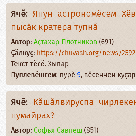
Ячӗ
:
Япун астрономӗсем Хӗв
пысӑк кратера тупнӑ
Автор
:
Аҫтахар Плотников
(691)
Ҫӑлкуҫ
:
https://chuvash.org/news/2592
Текст тӗсӗ
: Хыпар
Пуплевӗшсем
: пурӗ
9
, вӗсенчен куҫа
Ячӗ
:
Кӑшӑлвируспа чирлеке
нумайрах?
Автор
:
Софья Савнеш
(851)