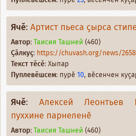
Пуплевӗшсем
: пурӗ
23
, вӗсенчен куҫ
Ячӗ
:
Артист пьеса ҫырса стип
Автор
:
Таисия Ташней
(460)
Ҫӑлкуҫ
:
https://chuvash.org/news/2658
Текст тӗсӗ
: Хыпар
Пуплевӗшсем
: пурӗ
10
, вӗсенчен куҫ
Ячӗ
:
Алексей Леонтьев 
пуххине парнеленӗ
Автор
:
Таисия Ташней
(460)