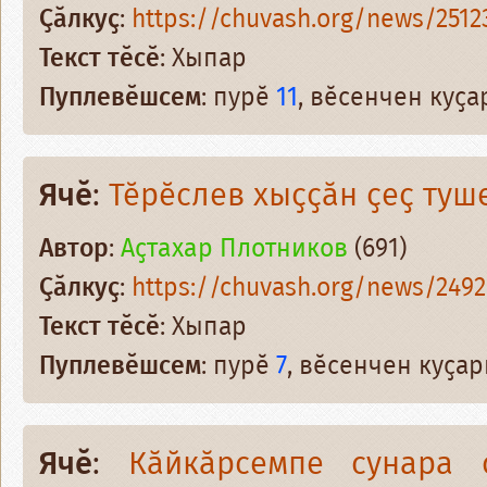
Ҫӑлкуҫ
:
https://chuvash.org/news/2512
Текст тӗсӗ
: Хыпар
Пуплевӗшсем
: пурӗ
11
, вӗсенчен куҫ
Ячӗ
:
Тӗрӗслев хыҫҫӑн ҫеҫ туш
Автор
:
Аҫтахар Плотников
(691)
Ҫӑлкуҫ
:
https://chuvash.org/news/2492
Текст тӗсӗ
: Хыпар
Пуплевӗшсем
: пурӗ
7
, вӗсенчен куҫа
Ячӗ
:
Кӑйкӑрсемпе сунара 