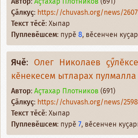
Автор
:
Аҫтахар Плотников
(691)
Ҫӑлкуҫ
:
https://chuvash.org/news/2607
Текст тӗсӗ
: Хыпар
Пуплевӗшсем
: пурӗ
8
, вӗсенчен куҫ
Ячӗ
:
Олег Николаев ҫӳлӗкс
кӗнекесем ытларах пулмалла 
Автор
:
Аҫтахар Плотников
(691)
Ҫӑлкуҫ
:
https://chuvash.org/news/2598
Текст тӗсӗ
: Хыпар
Пуплевӗшсем
: пурӗ
7
, вӗсенчен куҫа