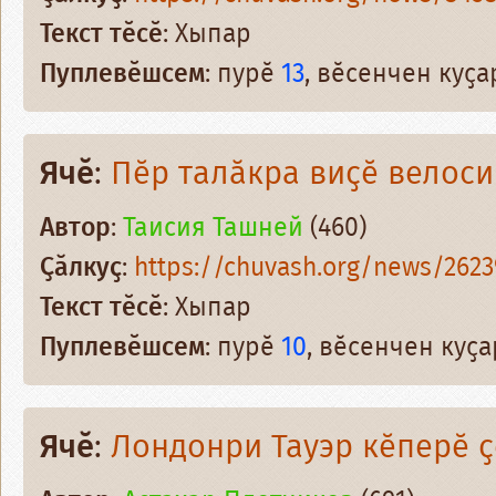
Текст тӗсӗ
: Хыпар
Пуплевӗшсем
: пурӗ
13
, вӗсенчен куҫ
Ячӗ
:
Пӗр талӑкра виҫӗ велос
Автор
:
Таисия Ташней
(460)
Ҫӑлкуҫ
:
https://chuvash.org/news/2623
Текст тӗсӗ
: Хыпар
Пуплевӗшсем
: пурӗ
10
, вӗсенчен куҫ
Ячӗ
:
Лондонри Тауэр кӗперӗ 