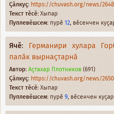
Ҫӑлкуҫ
:
https://chuvash.org/news/2648
Текст тӗсӗ
: Хыпар
Пуплевӗшсем
: пурӗ
12
, вӗсенчен куҫ
Ячӗ
:
Германири хулара Гор
палӑк вырнаҫтарнӑ
Автор
:
Аҫтахар Плотников
(691)
Ҫӑлкуҫ
:
https://chuvash.org/news/2650
Текст тӗсӗ
: Хыпар
Пуплевӗшсем
: пурӗ
9
, вӗсенчен куҫа