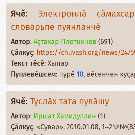
Ячӗ
:
Электронлӑ сӑмахса
словарьпе пуянланчӗ
Автор
:
Аҫтахар Плотников
(691)
Ҫӑлкуҫ
:
https://chuvash.org/news/2475
Текст тӗсӗ
: Хыпар
Пуплевӗшсем
: пурӗ
10
, вӗсенчен куҫ
Ячӗ
:
Туслӑх тата пулӑшу
Автор
:
Иршат Хамидуллин
(1)
Ҫӑлкуҫ
: «Сувар», 2010.01.08, 1–2№№(83