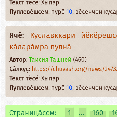
Текст тӗсӗ
: Хыпар
Пуплевӗшсем
: пурӗ
10
, вӗсенчен куҫ
Ячӗ
:
Куславккари йӗкӗреш
кӑларӑмра пулнӑ
Автор
:
Таисия Ташней
(460)
Ҫӑлкуҫ
:
https://chuvash.org/news/2473
Текст тӗсӗ
: Хыпар
Пуплевӗшсем
: пурӗ
10
, вӗсенчен куҫ
Страницăсем:
1
...
160
1