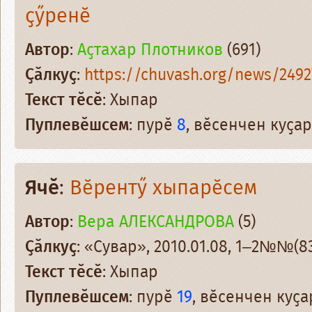
ҫӳренӗ
Автор
:
Аҫтахар Плотников
(691)
Ҫӑлкуҫ
:
https://chuvash.org/news/2492
Текст тӗсӗ
: Хыпар
Пуплевӗшсем
: пурӗ
8
, вӗсенчен куҫ
Ячӗ
:
Вӗрентӳ хыпарӗсем
Автор
:
Вера АЛЕКСАНДРОВА
(5)
Ҫӑлкуҫ
: «Сувар», 2010.01.08, 1–2№№(83
Текст тӗсӗ
: Хыпар
Пуплевӗшсем
: пурӗ
19
, вӗсенчен куҫ