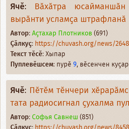
Ячӗ
:
Вӑхӑтра юсайманшӑн
вырӑнти усламҫа штрафланӑ
Автор
:
Аҫтахар Плотников
(691)
Ҫӑлкуҫ
:
https://chuvash.org/news/2648
Текст тӗсӗ
: Хыпар
Пуплевӗшсем
: пурӗ
9
, вӗсенчен куҫа
Ячӗ
:
Пӗтӗм тӗнчери хӗрарӑмсе
тата радиосигнал ҫухалма пу
Автор
:
Софья Савнеш
(851)
Ҫӑлкуҫ
:
https://chuvash.org/news/8458