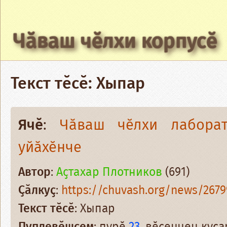
Чӑваш чӗлхи корпусӗ
Текст тӗсӗ: Хыпар
Ячӗ
:
Чӑваш чӗлхи лабора
уйӑхӗнче
Автор
:
Аҫтахар Плотников
(691)
Ҫӑлкуҫ
:
https://chuvash.org/news/2679
Текст тӗсӗ
: Хыпар