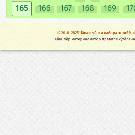
165
166
167
168
169
17
© 2016–2025
Чӑваш чӗлхи лабораторийӗ
,
«
Хӑш-пӗр материал автор правипе хӳтӗленнӗ