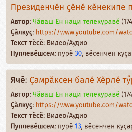
Президенчӗн ҫӗнӗ кӗнекипе 
Автор
:
Чӑваш Ен наци телекуравӗ
(174
Ҫӑлкуҫ
:
https://www.youtube.com/wat
Текст тӗсӗ
: Видео/Аудио
Пуплевӗшсем
: пурӗ
30
, вӗсенчен куҫ
Ячӗ
:
Ҫамрӑксен балӗ Хӗрлӗ т
Автор
:
Чӑваш Ен наци телекуравӗ
(174
Ҫӑлкуҫ
:
https://www.youtube.com/wat
Текст тӗсӗ
: Видео/Аудио
Пуплевӗшсем
: пурӗ
13
, вӗсенчен куҫ