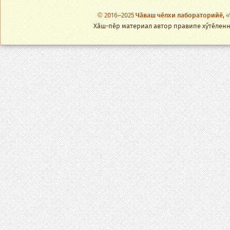
© 2016–2025
Чӑваш чӗлхи лабораторийӗ
,
«
Хӑш-пӗр материал автор правипе хӳтӗленнӗ