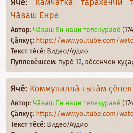
Ячӗ
:
Камчатка тӑрӑхӗнчи 
Чӑваш Енре
Автор
:
Чӑваш Ен наци телекуравӗ
(174
Ҫӑлкуҫ
:
https://www.youtube.com/wat
Текст тӗсӗ
: Видео/Аудио
Пуплевӗшсем
: пурӗ
12
, вӗсенчен куҫ
Ячӗ
:
Коммуналлӑ тытӑм ҫӗне
Автор
:
Чӑваш Ен наци телекуравӗ
(174
Ҫӑлкуҫ
:
https://www.youtube.com/wa
Текст тӗсӗ
: Видео/Аудио