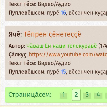
Текст тӗсӗ
: Видео/Аудио
Пуплевӗшсем
: пурӗ
16
, вӗсенчен куҫ
Ячӗ
:
Тӗпрен ҫӗнетеҫҫӗ
Автор
:
Чӑваш Ен наци телекуравӗ
(174
Ҫӑлкуҫ
:
https://www.youtube.com/wat
Текст тӗсӗ
: Видео/Аудио
Пуплевӗшсем
: пурӗ
15
, вӗсенчен куҫ
Страницăсем:
1
2
3
4