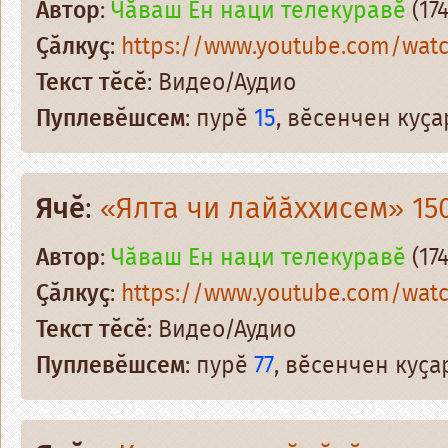
Автор
:
Чӑваш Ен наци телекуравӗ
(174
Ҫӑлкуҫ
:
https://www.youtube.com/watc
Текст тӗсӗ
: Видео/Аудио
Пуплевӗшсем
: пурӗ
15
, вӗсенчен куҫ
Ячӗ
:
«Ялта чи лайӑххисем» 15
Автор
:
Чӑваш Ен наци телекуравӗ
(174
Ҫӑлкуҫ
:
https://www.youtube.com/wat
Текст тӗсӗ
: Видео/Аудио
Пуплевӗшсем
: пурӗ
77
, вӗсенчен куҫ