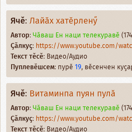
Ячӗ
:
Лайӑх хатӗрленӳ
Автор
:
Чӑваш Ен наци телекуравӗ
(174
Ҫӑлкуҫ
:
https://www.youtube.com/watc
Текст тӗсӗ
: Видео/Аудио
Пуплевӗшсем
: пурӗ
19
, вӗсенчен куҫ
Ячӗ
:
Витаминпа пуян пулӑ
Автор
:
Чӑваш Ен наци телекуравӗ
(174
Ҫӑлкуҫ
:
https://www.youtube.com/wat
Текст тӗсӗ
: Видео/Аудио