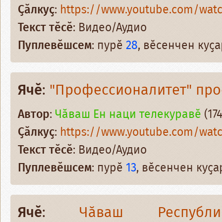
Ҫӑлкуҫ
:
https://www.youtube.com/wat
Текст тӗсӗ
: Видео/Аудио
Пуплевӗшсем
: пурӗ
28
, вӗсенчен куҫ
Ячӗ
:
"Профессионалитет" про
Автор
:
Чӑваш Ен наци телекуравӗ
(174
Ҫӑлкуҫ
:
https://www.youtube.com/wat
Текст тӗсӗ
: Видео/Аудио
Пуплевӗшсем
: пурӗ
13
, вӗсенчен куҫ
Ячӗ
:
Чӑваш Республ