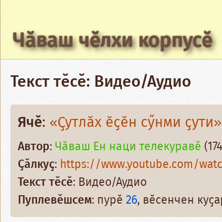
Чӑваш чӗлхи корпусӗ
Текст тӗсӗ: Видео/Аудио
Ячӗ
:
«Ҫутлӑх ӗҫӗн сӳнми ҫути»
Автор
:
Чӑваш Ен наци телекуравӗ
(174
Ҫӑлкуҫ
:
https://www.youtube.com/watc
Текст тӗсӗ
: Видео/Аудио
Пуплевӗшсем
: пурӗ
26
, вӗсенчен куҫ