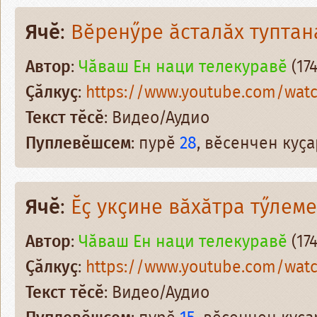
Ячӗ
:
Вӗренӳре ӑсталӑх туптан
Автор
:
Чӑваш Ен наци телекуравӗ
(174
Ҫӑлкуҫ
:
https://www.youtube.com/wat
Текст тӗсӗ
: Видео/Аудио
Пуплевӗшсем
: пурӗ
28
, вӗсенчен куҫ
Ячӗ
:
Ӗҫ укҫине вӑхӑтра тӳлем
Автор
:
Чӑваш Ен наци телекуравӗ
(174
Ҫӑлкуҫ
:
https://www.youtube.com/wat
Текст тӗсӗ
: Видео/Аудио