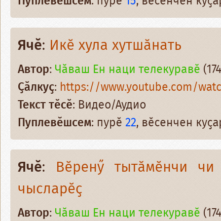
Пуплевӗшсем
: пурӗ
15
, вӗсенчен куҫ
Ячӗ
:
Икӗ хула хутшӑнать
Автор
:
Чӑваш Ен наци телекуравӗ
(174
Ҫӑлкуҫ
:
https://www.youtube.com/wat
Текст тӗсӗ
: Видео/Аудио
Пуплевӗшсем
: пурӗ
22
, вӗсенчен куҫ
Ячӗ
:
Вӗренӳ тытӑмӗнчи чи 
чысларӗҫ
Автор
:
Чӑваш Ен наци телекуравӗ
(174