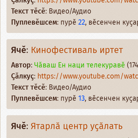
Ҫӑлкуҫ
:
https://www.youtube.com/wat
Текст тӗсӗ
: Видео/Аудио
Пуплевӗшсем
: пурӗ
22
, вӗсенчен куҫ
Ячӗ
:
Кинофестиваль иртет
Автор
:
Чӑваш Ен наци телекуравӗ
(174
Ҫӑлкуҫ
:
https://www.youtube.com/wat
Текст тӗсӗ
: Видео/Аудио
Пуплевӗшсем
: пурӗ
13
, вӗсенчен куҫ
Ячӗ
:
Ятарлӑ центр уҫӑлать