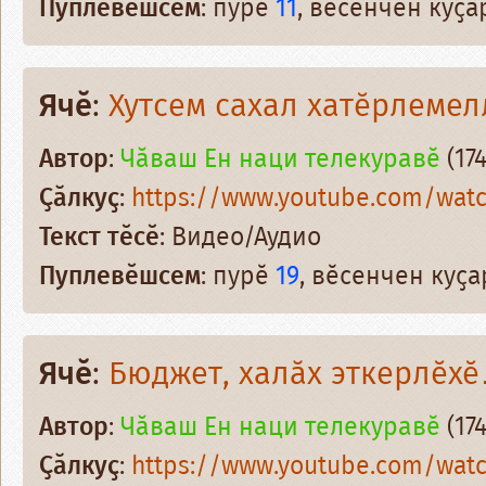
Пуплевӗшсем
: пурӗ
11
, вӗсенчен куҫ
Ячӗ
:
Хутсем сахал хатӗрлемел
Автор
:
Чӑваш Ен наци телекуравӗ
(174
Ҫӑлкуҫ
:
https://www.youtube.com/wa
Текст тӗсӗ
: Видео/Аудио
Пуплевӗшсем
: пурӗ
19
, вӗсенчен куҫ
Ячӗ
:
Бюджет, халӑх эткерлӗх
Автор
:
Чӑваш Ен наци телекуравӗ
(174
Ҫӑлкуҫ
:
https://www.youtube.com/wat