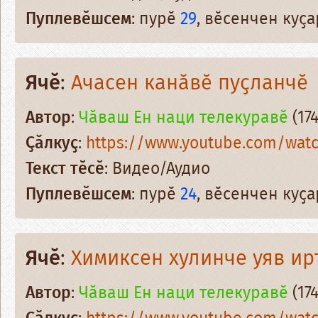
Пуплевӗшсем
: пурӗ
29
, вӗсенчен куҫ
Ячӗ
:
Ачасен канӑвӗ пуҫланчӗ
Автор
:
Чӑваш Ен наци телекуравӗ
(174
Ҫӑлкуҫ
:
https://www.youtube.com/wat
Текст тӗсӗ
: Видео/Аудио
Пуплевӗшсем
: пурӗ
24
, вӗсенчен куҫ
Ячӗ
:
Химиксен хулинче уяв ир
Автор
:
Чӑваш Ен наци телекуравӗ
(174