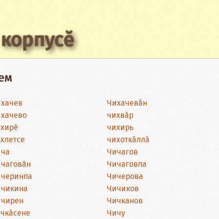
 корпусӗ
ем
хачев
Чихачевӑн
хачево
чихвӑр
хирӗ
чихирь
хлетсе
чихоткӑллӑ
ича
Чичагов
чаговӑн
Чичаговпа
ичеринпа
Чичерова
ичикина
Чичиков
ичирен
Чичканов
чкӑсене
Чичу