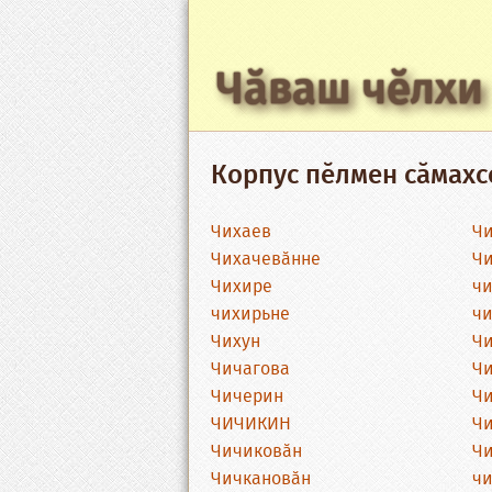
Чӑваш чӗлхи
Корпус пӗлмен сӑмахс
Чихаев
Чи
Чихачевӑнне
Чи
Чихире
чи
чихирьне
чи
Чихун
Ч
Чичагова
Чи
Чичерин
Ч
ЧИЧИКИН
Ч
Чичиковӑн
Ч
Чичкановӑн
чи