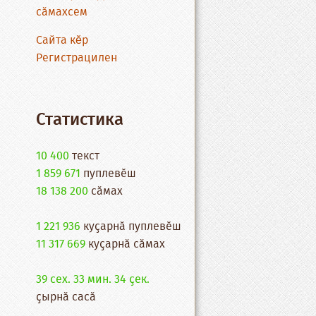
сӑмахсем
Сайта кĕр
Регистрацилен
Статистика
10 400
текст
1 859 671
пуплевӗш
18 138 200
cӑмах
1 221 936
куҫарнӑ пуплевӗш
11 317 669
куҫарнӑ сӑмах
39 сех. 33 мин. 34 ҫек.
ҫырнӑ сасӑ