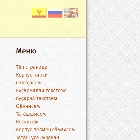
Меню
Тĕп страница
Корпус пирки
Сайтçăсем
Куҫармалли текстсем
Куçарнӑ текстсем
Çĕннисем
Тӑтӑшшисем
Кӗскисем
Корпус пӗлмен сӑмахсем
Тӑтӑш усӑ куракан