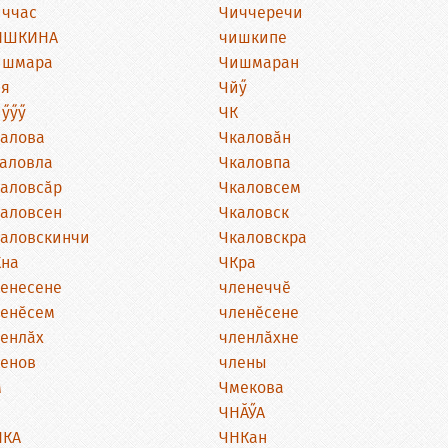
ччас
Чиччеречи
ИШКИНА
чишкипе
ишмара
Чишмаран
ия
Чйӳ
ӳӳӳ
ЧК
алова
Чкаловӑн
аловла
Чкаловпа
аловсӑр
Чкаловсем
аловсен
Чкаловск
аловскинчи
Чкаловскра
Кна
ЧКра
енесене
членеччӗ
енӗсем
членӗсене
енлӑх
членлӑхне
енов
члены
м
Чмекова
ЧНӐӲА
НКА
ЧНКан