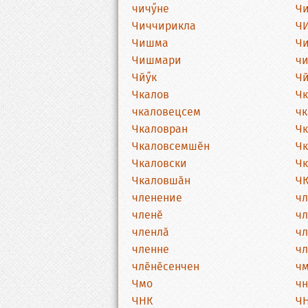
чичӳне
Чи
Чиччирикла
Ч
Чишма
Ч
Чишмари
ч
Чйӳк
Чй
Чкалов
Чк
чкаловецсем
чк
Чкаловран
Чк
Чкаловсемшӗн
Чк
Чкаловски
Чк
Чкаловшӑн
Ч
членение
чл
членӗ
чл
членлӑ
чл
членне
чл
члӗнӗсенчен
ч
Чмо
чн
ЧНК
Ч