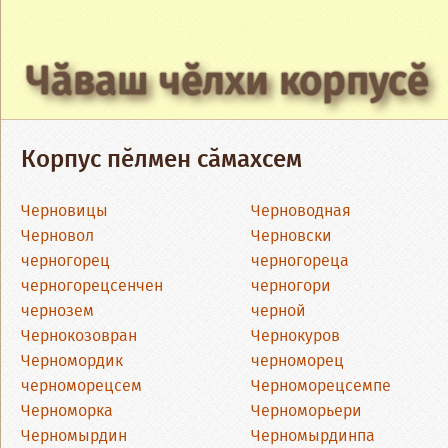
Чӑваш чӗлхи корпусӗ
Корпус пӗлмен сӑмахсем
Черновицы
Черноводная
Черновол
Черновски
черногорец
черногореца
черногорецсенчен
черногори
чернозем
черной
Чернокозовран
Чернокуров
Черномордик
черноморец
черноморецсем
Черноморецсемпе
Черноморка
Черноморьери
Черномырдин
Черномырдинпа