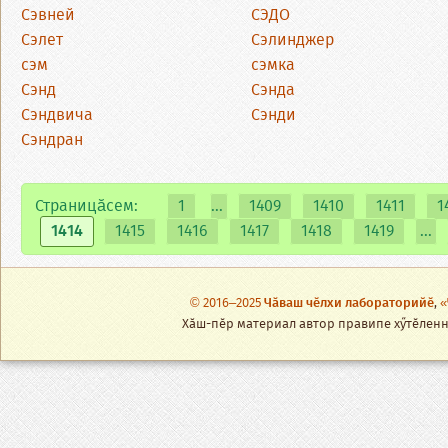
Сэвней
СЭДО
Сэлет
Сэлинджер
сэм
сэмка
Сэнд
Сэнда
Сэндвича
Сэнди
Сэндран
Страницăсем:
1
...
1409
1410
1411
1
1414
1415
1416
1417
1418
1419
...
© 2016–2025
Чӑваш чӗлхи лабораторийӗ
,
«
Хӑш-пӗр материал автор правипе хӳтӗленнӗ