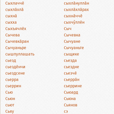
Сыхлаччӗ
сыхлӑнуллӑн
сыхлӑхлӑ
сыхлӑхлӑрах
сыхнӑ
сыхнӑччӗ
сыхха
сыхчӳллӗн
Сыхъячлӗх
Сыч
Сычева
Сычевка
Сычевкӑран
Сычуане
Сычуаньре
Сычуаньте
сышпуллашать
сыщике
сьезд
сьезда
сьездӗнчи
сьездне
сьездсене
сьезчӗ
сьерра
сьеррӑн
сьеррин
сьеррине
Сью
Сьюард
Сьюн
Сьюна
сьют
Сьянов
Сьяу
сэ