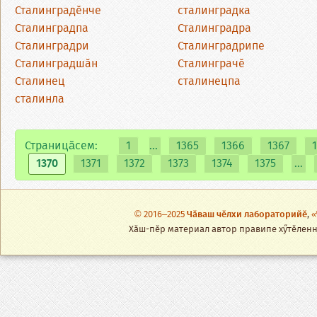
Сталинградӗнче
сталинградка
Сталинградпа
Сталинградра
Сталинградри
Сталинградрипе
Сталинградшӑн
Сталинграчӗ
Сталинец
сталинецпа
сталинла
Страницăсем:
1
...
1365
1366
1367
1370
1371
1372
1373
1374
1375
...
© 2016–2025
Чӑваш чӗлхи лабораторийӗ
,
«
Хӑш-пӗр материал автор правипе хӳтӗленнӗ