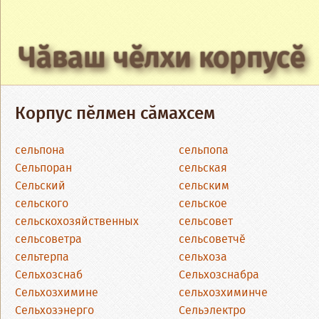
Чӑваш чӗлхи корпусӗ
Корпус пӗлмен сӑмахсем
сельпона
сельпопа
Сельпоран
сельская
Сельский
сельским
сельского
сельское
сельскохозяйственных
сельсовет
сельсоветра
сельсоветчӗ
сельтерпа
сельхоза
Сельхозснаб
Сельхозснабра
Сельхозхимине
сельхозхиминче
Сельхозэнерго
Сельэлектро