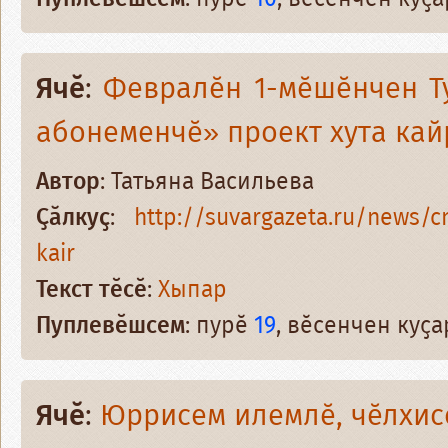
Ячӗ
:
Февралӗн 1-мӗшӗнчен Т
абонеменчӗ» проект хута кай
Автор
: Татьяна Васильева
Ҫӑлкуҫ
:
http://suvargazeta.ru/news/c
kair
Текст тӗсӗ
:
Хыпар
Пуплевӗшсем
: пурӗ
19
, вӗсенчен куҫ
Ячӗ
:
Юррисем илемлӗ, чӗлхис