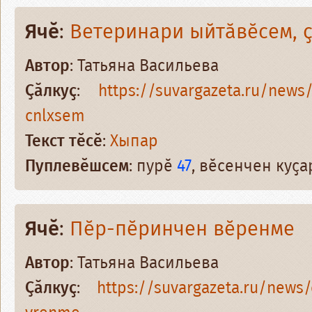
Ячӗ
:
Ветеринари ыйтӑвӗсем, 
Автор
: Татьяна Васильева
Ҫӑлкуҫ
:
https://suvargazeta.ru/new
cnlxsem
Текст тӗсӗ
:
Хыпар
Пуплевӗшсем
: пурӗ
47
, вӗсенчен куҫ
Ячӗ
:
Пӗр-пӗринчен вӗренме
Автор
: Татьяна Васильева
Ҫӑлкуҫ
:
https://suvargazeta.ru/new