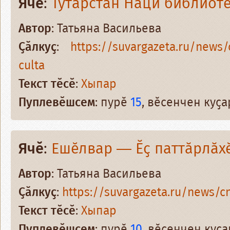
Ячӗ
:
Тутарстан Наци библиоте
Автор
: Татьяна Васильева
Ҫӑлкуҫ
:
https://suvargazeta.ru/news
culta
Текст тӗсӗ
:
Хыпар
Пуплевӗшсем
: пурӗ
15
, вӗсенчен куҫ
Ячӗ
:
Ешӗлвар — Ӗҫ паттӑрлӑх
Автор
: Татьяна Васильева
Ҫӑлкуҫ
:
https://suvargazeta.ru/news/cn-
Текст тӗсӗ
:
Хыпар
Пуплевӗшсем
: пурӗ
10
, вӗсенчен куҫ