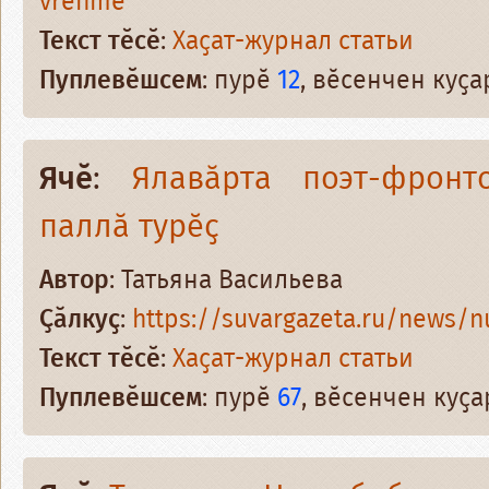
vrenme
Текст тӗсӗ
:
Хаҫат-журнал статьи
Пуплевӗшсем
: пурӗ
12
, вӗсенчен куҫ
Ячӗ
:
Ялавӑрта поэт-фронт
паллӑ турӗҫ
Автор
: Татьяна Васильева
Ҫӑлкуҫ
:
https://suvargazeta.ru/news/nurl
Текст тӗсӗ
:
Хаҫат-журнал статьи
Пуплевӗшсем
: пурӗ
67
, вӗсенчен куҫ