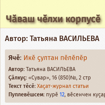
Чӑваш чӗлхи корпусӗ
Автор: Татьяна ВАСИЛЬЕВА
Ячӗ
:
Икӗ ҫултан пӗлӗпӗр
Автор
: Татьяна ВАСИЛЬЕВА
Ҫӑлкуҫ
: «Сувар», 16 (850)№, 2 стр
Текст тӗсӗ
:
Хаҫат-журнал статьи
Пуплевӗшсем
: пурӗ
12
, вӗсенчен куҫ