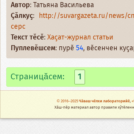
Автор
: Татьяна Васильева
Ҫӑлкуҫ
:
http://suvargazeta.ru/news/c
cepc
Текст тӗсӗ
:
Хаҫат-журнал статьи
Пуплевӗшсем
: пурӗ
54
, вӗсенчен куҫ
Страницăсем:
1
© 2016–2025
Чӑваш чӗлхи лабораторийӗ
,
«
Хӑш-пӗр материал автор правипе хӳтӗленнӗ