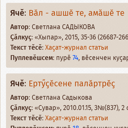
Ячӗ
:
Вӑл - ашшӗ те, амӑшӗ те
Автор
: Светлана САДЫКОВА
Ҫӑлкуҫ
: «Хыпар», 2015, 35-36 (26687-26
Текст тӗсӗ
:
Хаҫат-журнал статьи
Пуплевӗшсем
: пурӗ
74
, вӗсенчен куҫ
Ячӗ
:
Ертӳҫӗсене палӑртрӗҫ
Автор
: Светлана Садыкова
Ҫӑлкуҫ
: «Сувар», 2010.01.15, 3№(837), 2 
Текст тӗсӗ
:
Хаҫат-журнал статьи