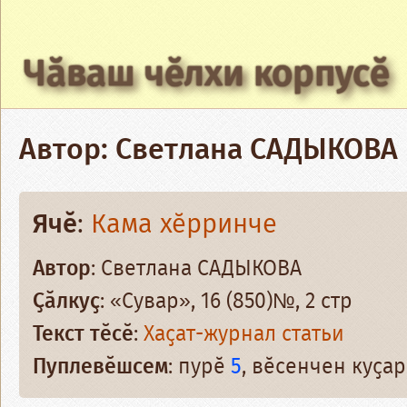
Чӑваш чӗлхи корпусӗ
Автор: Светлана САДЫКОВА
Ячӗ
:
Кама хӗрринче
Автор
: Светлана САДЫКОВА
Ҫӑлкуҫ
: «Сувар», 16 (850)№, 2 стр
Текст тӗсӗ
:
Хаҫат-журнал статьи
Пуплевӗшсем
: пурӗ
5
, вӗсенчен куҫа