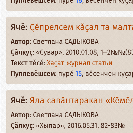
Пуплевӗшсем
: пурӗ
18
, вӗсенчен куҫ
Ячӗ
:
Ҫӗпрелсем кӑҫал та малт
Автор
: Светлана САДЫКОВА
Ҫӑлкуҫ
: «Сувар», 2010.01.08, 1–2№№(83
Текст тӗсӗ
:
Хаҫат-журнал статьи
Пуплевӗшсем
: пурӗ
15
, вӗсенчен куҫ
Ячӗ
:
Яла савӑнтаракан «Кӗмӗл
Автор
: Светлана САДЫКОВА
Ҫӑлкуҫ
: «Хыпар», 2016.05.31, 82-83№