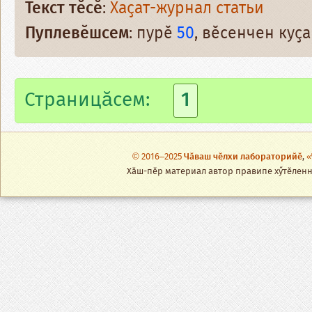
Текст тӗсӗ
:
Хаҫат-журнал статьи
Пуплевӗшсем
: пурӗ
50
, вӗсенчен ку
Страницăсем:
1
© 2016–2025
Чӑваш чӗлхи лабораторийӗ
,
«
Хӑш-пӗр материал автор правипе хӳтӗленнӗ