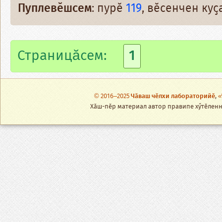
Пуплевӗшсем
: пурӗ
119
, вӗсенчен ку
Страницăсем:
1
© 2016–2025
Чӑваш чӗлхи лабораторийӗ
,
«
Хӑш-пӗр материал автор правипе хӳтӗленнӗ