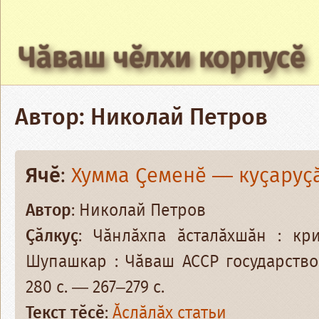
Чӑваш чӗлхи корпусӗ
Автор: Николай Петров
Ячӗ
:
Хумма Ҫеменӗ — куҫаруҫ
Автор
: Николай Петров
Ҫӑлкуҫ
: Чӑнлӑхпа ӑсталӑхшӑн : кр
Шупашкар : Чӑваш АССР государство
280 с. — 267–279 с.
Текст тӗсӗ
:
Ӑслӑлӑх статьи