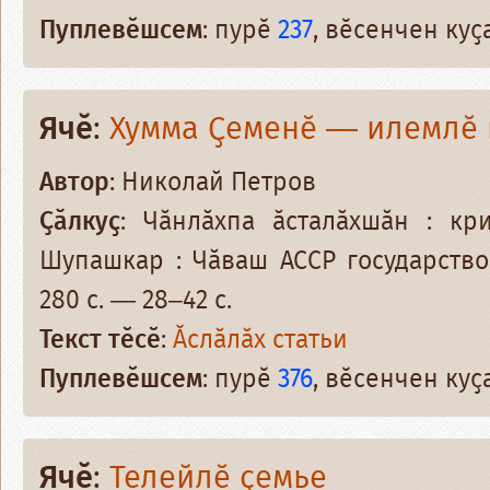
Пуплевӗшсем
: пурӗ
237
, вӗсенчен ку
Ячӗ
:
Хумма Ҫеменӗ — илемлӗ 
Автор
: Николай Петров
Ҫӑлкуҫ
: Чӑнлӑхпа ӑсталӑхшӑн : кр
Шупашкар : Чӑваш АССР государство
280 с. — 28–42 с.
Текст тӗсӗ
:
Ӑслӑлӑх статьи
Пуплевӗшсем
: пурӗ
376
, вӗсенчен ку
Ячӗ
:
Телейлӗ ҫемье