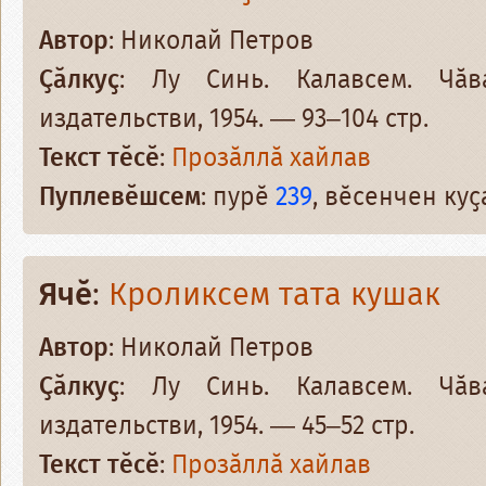
Автор
: Николай Петров
Ҫӑлкуҫ
: Лу Синь. Калавсем. Чӑв
издательстви, 1954. — 93–104 стр.
Текст тӗсӗ
:
Прозӑллӑ хайлав
Пуплевӗшсем
: пурӗ
239
, вӗсенчен ку
Ячӗ
:
Кроликсем тата кушак
Автор
: Николай Петров
Ҫӑлкуҫ
: Лу Синь. Калавсем. Чӑв
издательстви, 1954. — 45–52 стр.
Текст тӗсӗ
:
Прозӑллӑ хайлав