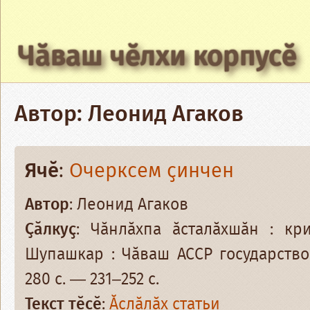
Чӑваш чӗлхи корпусӗ
Автор: Леонид Агаков
Ячӗ
:
Очерксем ҫинчен
Автор
: Леонид Агаков
Ҫӑлкуҫ
: Чӑнлӑхпа ӑсталӑхшӑн : кр
Шупашкар : Чӑваш АССР государство
280 с. — 231–252 с.
Текст тӗсӗ
:
Ӑслӑлӑх статьи