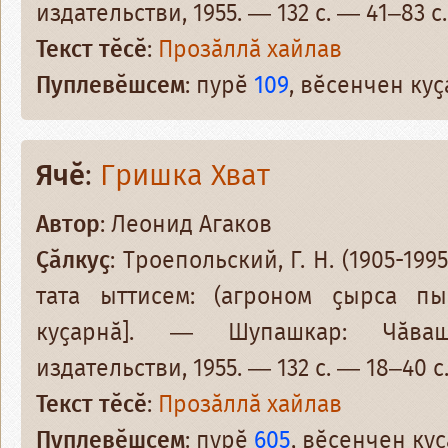
издательстви, 1955. — 132 с. — 41–83 с.
Текст тӗсӗ
:
Прозӑллӑ хайлав
Пуплевӗшсем
: пурӗ
109
, вӗсенчен ку
Ячӗ
:
Гришка Хват
Автор
: Леонид Агаков
Ҫӑлкуҫ
: Троепольский, Г. Н. (1905-19
тата ыттисем: (агроном ҫырса пын
куҫарнӑ]. — Шупашкар: Чӑваш
издательстви, 1955. — 132 с. — 18–40 с
Текст тӗсӗ
:
Прозӑллӑ хайлав
Пуплевӗшсем
: пурӗ
605
, вӗсенчен к