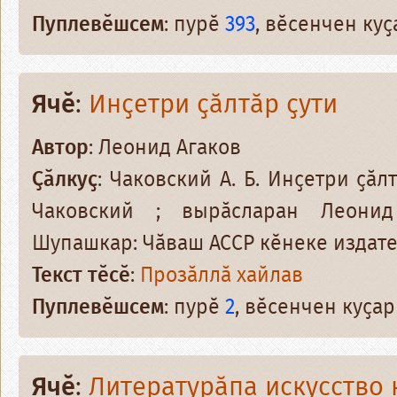
Пуплевӗшсем
: пурӗ
393
, вӗсенчен ку
Ячӗ
:
Инҫетри ҫӑлтӑр ҫути
Автор
: Леонид Агаков
Ҫӑлкуҫ
: Чаковский А. Б. Инҫетри ҫӑлт
Чаковский ; вырӑсларан Леони
Шупашкар: Чӑваш АССР кӗнеке издатель
Текст тӗсӗ
:
Прозӑллӑ хайлав
Пуплевӗшсем
: пурӗ
2
, вӗсенчен куҫа
Ячӗ
:
Литературӑпа искусство