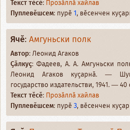
Текст тӗсӗ
:
Прозӑллӑ хайлав
Пуплевӗшсем
: пурӗ
1
, вӗсенчен куҫа
Ячӗ
:
Амгуньски полк
Автор
: Леонид Агаков
Ҫӑлкуҫ
: Фадеев, А. А. Амгуньски пол
Леонид Агаков куҫарнӑ. — Шу
государство издательстви, 1941. — 40 
Текст тӗсӗ
:
Прозӑллӑ хайлав
Пуплевӗшсем
: пурӗ
3
, вӗсенчен куҫа