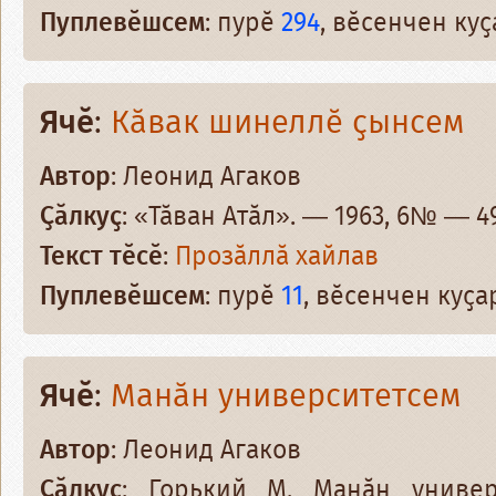
Пуплевӗшсем
: пурӗ
294
, вӗсенчен ку
Ячӗ
:
Кӑвак шинеллӗ ҫынсем
Автор
: Леонид Агаков
Ҫӑлкуҫ
: «Тӑван Атӑл». — 1963, 6№ — 49
Текст тӗсӗ
:
Прозӑллӑ хайлав
Пуплевӗшсем
: пурӗ
11
, вӗсенчен куҫ
Ячӗ
:
Манӑн университетсем
Автор
: Леонид Агаков
Ҫӑлкуҫ
: Горький М. Манӑн универ