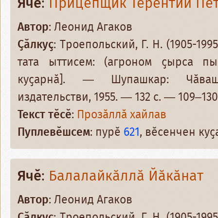
Ячӗ
:
Прицепщик Терентий Пе
Автор
: Леонид Агаков
Ҫӑлкуҫ
: Троепольский, Г. Н. (1905-19
тата ыттисем: (агроном ҫырса пын
куҫарнӑ]. — Шупашкар: Чӑваш
издательстви, 1955. — 132 с. — 109–130
Текст тӗсӗ
:
Прозӑллӑ хайлав
Пуплевӗшсем
: пурӗ
621
, вӗсенчен ку
Ячӗ
:
Балалайкӑллӑ Йӑкӑнат
Автор
: Леонид Агаков
Ҫӑлкуҫ
: Троепольский, Г. Н. (1905-19