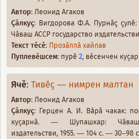
Автор
: Леонид Агаков
Ҫӑлкуҫ
: Вигдорова Ф.А. Пурнӑҫ ҫулӗ
Чӑваш АССР государство издательстви,
Текст тӗсӗ
:
Прозӑллӑ хайлав
Пуплевӗшсем
: пурӗ
2
, вӗсенчен куҫа
Ячӗ
:
Тивӗҫ — нимрен малтан
Автор
: Леонид Агаков
Ҫӑлкуҫ
: Герцен А. И. Вӑрӑ чакак: п
куҫарнӑ. — Шупашкар: Чӑваш
издательстви, 1955. — 104 с. — 30–98 с