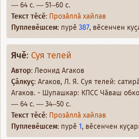
— 64 с. — 51–60 с.
Текст тӗсӗ
:
Прозӑллӑ хайлав
Пуплевӗшсем
: пурӗ
387
, вӗсенчен ку
Ячӗ
:
Суя телей
Автор
: Леонид Агаков
Ҫӑлкуҫ
: Агаков, Л. Я. Суя телей: сати
Агаков. - Шупашкар: КПСС Чӑваш обко
— 64 с. — 34–50 с.
Текст тӗсӗ
:
Прозӑллӑ хайлав
Пуплевӗшсем
: пурӗ
1
, вӗсенчен куҫа