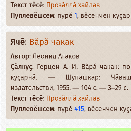
Текст тӗсӗ
:
Прозӑллӑ хайлав
Пуплевӗшсем
: пурӗ
1
, вӗсенчен куҫа
Ячӗ
:
Вӑрӑ чакак
Автор
: Леонид Агаков
Ҫӑлкуҫ
: Герцен А. И. Вӑрӑ чакак: п
куҫарнӑ. — Шупашкар: Чӑваш
издательстви, 1955. — 104 с. — 3–29 с.
Текст тӗсӗ
:
Прозӑллӑ хайлав
Пуплевӗшсем
: пурӗ
415
, вӗсенчен ку