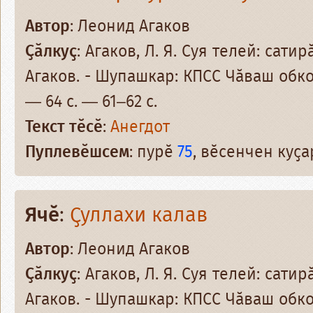
Автор
: Леонид Агаков
Ҫӑлкуҫ
: Агаков, Л. Я. Суя телей: сати
Агаков. - Шупашкар: КПСС Чӑваш обко
— 64 с. — 61–62 с.
Текст тӗсӗ
:
Анегдот
Пуплевӗшсем
: пурӗ
75
, вӗсенчен куҫ
Ячӗ
:
Ҫуллахи калав
Автор
: Леонид Агаков
Ҫӑлкуҫ
: Агаков, Л. Я. Суя телей: сати
Агаков. - Шупашкар: КПСС Чӑваш обко