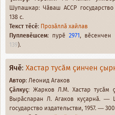
Шупашкар: Чӑваш АССР государство 
138 с.
Текст тӗсӗ
:
Прозӑллӑ хайлав
Пуплевӗшсем
: пурӗ
2971
, вӗсенчен
139
).
Ячӗ
:
Хастар тусӑм ҫинчен ҫыр
Автор
: Леонид Агаков
Ҫӑлкуҫ
: Жарков Л.М. Хастар тусӑм 
Вырӑсларан Л. Агаков куҫарнӑ. — 
государство издательстви, 1957. — 300 