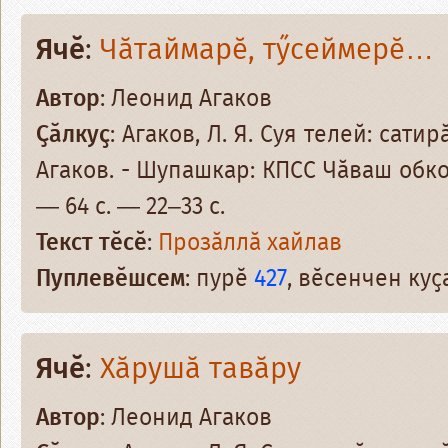
Ячӗ
:
Чӑтаймарӗ, тӳсеймерӗ…
Автор
: Леонид Агаков
Ҫӑлкуҫ
: Агаков, Л. Я. Суя телей: сати
Агаков. - Шупашкар: КПСС Чӑваш обко
— 64 с. — 22–33 с.
Текст тӗсӗ
:
Прозӑллӑ хайлав
Пуплевӗшсем
: пурӗ
427
, вӗсенчен ку
Ячӗ
:
Хӑрушӑ тавӑру
Автор
: Леонид Агаков