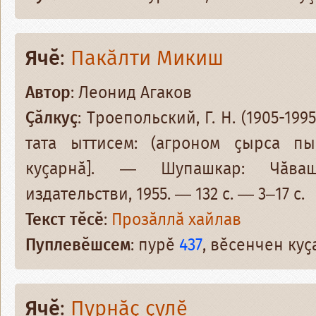
Ячӗ
:
Пакӑлти Микиш
Автор
: Леонид Агаков
Ҫӑлкуҫ
: Троепольский, Г. Н. (1905-19
тата ыттисем: (агроном ҫырса пын
куҫарнӑ]. — Шупашкар: Чӑваш
издательстви, 1955. — 132 с. — 3–17 с.
Текст тӗсӗ
:
Прозӑллӑ хайлав
Пуплевӗшсем
: пурӗ
437
, вӗсенчен ку
Ячӗ
:
Пурнӑҫ ҫулӗ