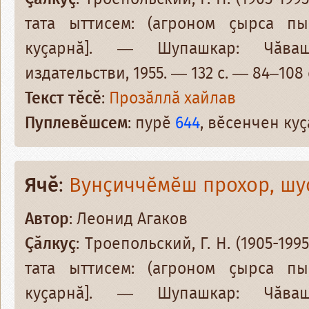
тата ыттисем: (агроном ҫырса пын
куҫарнӑ]. — Шупашкар: Чӑваш
издательстви, 1955. — 132 с. — 84–108 
Текст тӗсӗ
:
Прозӑллӑ хайлав
Пуплевӗшсем
: пурӗ
644
, вӗсенчен ку
Ячӗ
:
Вунҫиччӗмӗш прохор, шу
Автор
: Леонид Агаков
Ҫӑлкуҫ
: Троепольский, Г. Н. (1905-19
тата ыттисем: (агроном ҫырса пын
куҫарнӑ]. — Шупашкар: Чӑваш