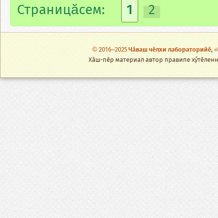
Страницăсем:
1
2
© 2016–2025
Чӑваш чӗлхи лабораторийӗ
,
«
Хӑш-пӗр материал автор правипе хӳтӗленнӗ