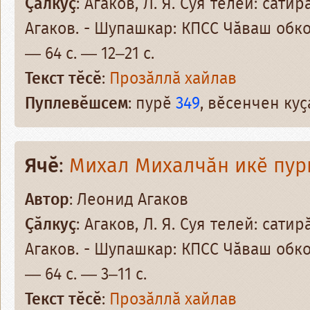
Ҫӑлкуҫ
: Агаков, Л. Я. Суя телей: сати
Агаков. - Шупашкар: КПСС Чӑваш обко
— 64 с. — 12–21 с.
Текст тӗсӗ
:
Прозӑллӑ хайлав
Пуплевӗшсем
: пурӗ
349
, вӗсенчен ку
Ячӗ
:
Михал Михалчӑн икӗ пур
Автор
: Леонид Агаков
Ҫӑлкуҫ
: Агаков, Л. Я. Суя телей: сати
Агаков. - Шупашкар: КПСС Чӑваш обко
— 64 с. — 3–11 с.
Текст тӗсӗ
:
Прозӑллӑ хайлав