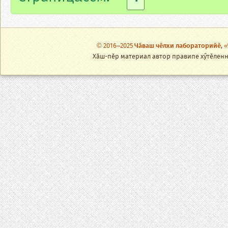
© 2016–2025
Чӑваш чӗлхи лабораторийӗ
,
«
Хӑш-пӗр материал автор правипе хӳтӗленнӗ