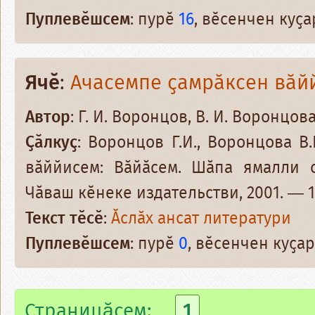
Пуплевӗшсем
: пурӗ
16
, вӗсенчен куҫ
Ячӗ
:
Ачасемпе ҫамрӑксен вӑй
Автор
: Г. И. Воронцов, В. И. Воронцов
Ҫӑлкуҫ
: Воронцов Г.И., Воронцова В
вӑййисем: Вӑйӑсем. Шӑпа ямалли 
Чӑваш кӗнеке издательстви, 2001. — 1
Текст тӗсӗ
:
Ӑслӑх ансат литератури
Пуплевӗшсем
: пурӗ
0
, вӗсенчен куҫ
Страницăсем:
1