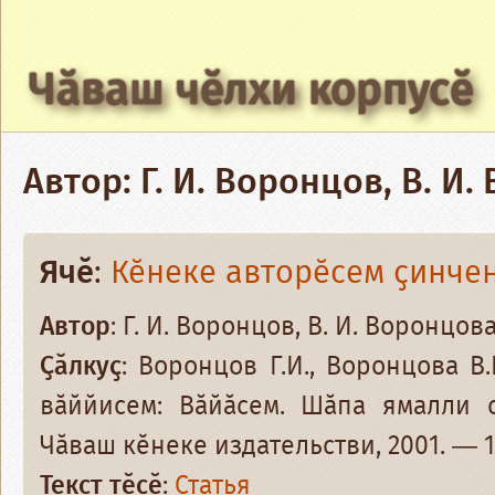
Чӑваш чӗлхи корпусӗ
Автор: Г. И. Воронцов, В. И
Ячӗ
:
Кӗнеке авторӗсем ҫинче
Автор
: Г. И. Воронцов, В. И. Воронцов
Ҫӑлкуҫ
: Воронцов Г.И., Воронцова В
вӑййисем: Вӑйӑсем. Шӑпа ямалли 
Чӑваш кӗнеке издательстви, 2001. — 14
Текст тӗсӗ
:
Статья